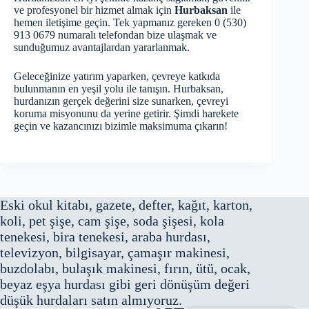
ve profesyonel bir hizmet almak için
Hurbaksan
ile
hemen iletişime geçin. Tek yapmanız gereken 0 (530)
913 0679 numaralı telefondan bize ulaşmak ve
sunduğumuz avantajlardan yararlanmak.
Geleceğinize yatırım yaparken, çevreye katkıda
bulunmanın en yeşil yolu ile tanışın. Hurbaksan,
hurdanızın gerçek değerini size sunarken, çevreyi
koruma misyonunu da yerine getirir. Şimdi harekete
geçin ve kazancınızı bizimle maksimuma çıkarın!
Eski okul kitabı, gazete, defter, kağıt, karton,
koli, pet şişe, cam şişe, soda şişesi, kola
tenekesi, bira tenekesi, araba hurdası,
televizyon, bilgisayar, çamaşır makinesi,
buzdolabı, bulaşık makinesi, fırın, ütü, ocak,
beyaz eşya hurdası gibi geri dönüşüm değeri
düşük hurdaları satın almıyoruz.