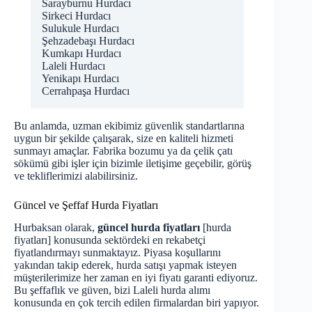
Sarayburnu Hurdacı
Sirkeci Hurdacı
Sulukule Hurdacı
Şehzadebaşı Hurdacı
Kumkapı Hurdacı
Laleli Hurdacı
Yenikapı Hurdacı
Cerrahpaşa Hurdacı
Bu anlamda, uzman ekibimiz güvenlik standartlarına
uygun bir şekilde çalışarak, size en kaliteli hizmeti
sunmayı amaçlar. Fabrika bozumu ya da çelik çatı
sökümü gibi işler için bizimle iletişime geçebilir, görüş
ve tekliflerimizi alabilirsiniz.
Güncel ve Şeffaf Hurda Fiyatları
Hurbaksan olarak,
güncel hurda fiyatları
[
hurda
fiyatları
] konusunda sektördeki en rekabetçi
fiyatlandırmayı sunmaktayız. Piyasa koşullarını
yakından takip ederek, hurda satışı yapmak isteyen
müşterilerimize her zaman en iyi fiyatı garanti ediyoruz.
Bu şeffaflık ve güven, bizi Laleli hurda alımı
konusunda en çok tercih edilen firmalardan biri yapıyor.