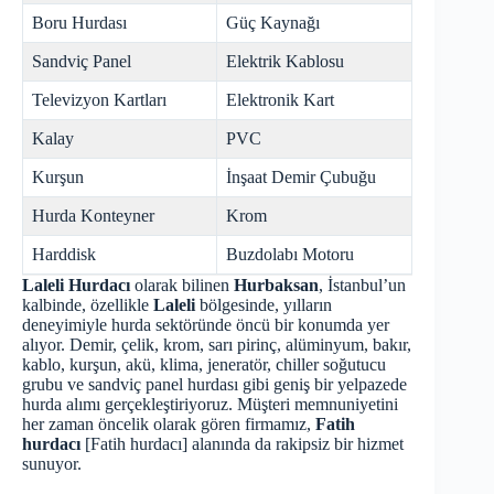
Boru Hurdası
Güç Kaynağı
Sandviç Panel
Elektrik Kablosu
Televizyon Kartları
Elektronik Kart
Kalay
PVC
Kurşun
İnşaat Demir Çubuğu
Hurda Konteyner
Krom
Harddisk
Buzdolabı Motoru
Laleli Hurdacı
olarak bilinen
Hurbaksan
, İstanbul’un
kalbinde, özellikle
Laleli
bölgesinde, yılların
deneyimiyle hurda sektöründe öncü bir konumda yer
alıyor. Demir, çelik, krom, sarı pirinç, alüminyum, bakır,
kablo, kurşun, akü, klima, jeneratör, chiller soğutucu
grubu ve sandviç panel hurdası gibi geniş bir yelpazede
hurda alımı gerçekleştiriyoruz. Müşteri memnuniyetini
her zaman öncelik olarak gören firmamız,
Fatih
hurdacı
[
Fatih hurdacı
] alanında da rakipsiz bir hizmet
sunuyor.