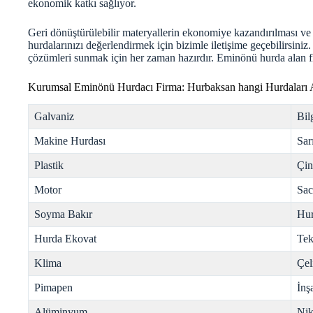
ekonomik katkı sağlıyor.
Geri dönüştürülebilir materyallerin ekonomiye kazandırılması ve
hurdalarınızı değerlendirmek için bizimle iletişime geçebilirsiniz
çözümleri sunmak için her zaman hazırdır. Eminönü
hurda
alan f
Kurumsal Eminönü Hurdacı Firma: Hurbaksan hangi Hurdaları 
Galvaniz
Bil
Makine Hurdası
Sar
Plastik
Çi
Motor
Sac
Soyma Bakır
Hur
Hurda Ekovat
Tek
Klima
Çel
Pimapen
İnş
Alüminyum
Nik