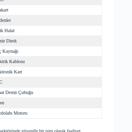
kart
enler
ik Halat
ir Direk
ç Kaynağı
ktrik Kablosu
ktronik Kart
C
aat Demir Çubuğu
om
dolabı Motoru
k sektöründe güvenilir bir isim olarak faaliyet