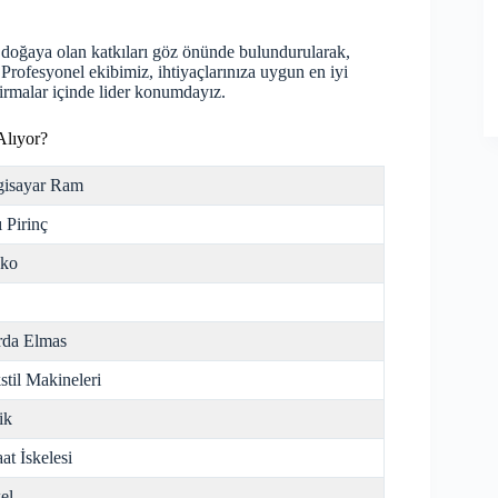
 doğaya olan katkıları göz önünde bulundurularak,
. Profesyonel ekibimiz, ihtiyaçlarınıza uygun en iyi
irmalar içinde lider konumdayız.
Alıyor?
gisayar Ram
ı Pirinç
nko
da Elmas
stil Makineleri
ik
aat İskelesi
el