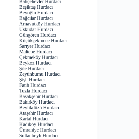
Bahçelievler Hurdacı
Beşiktaş Hurdacı
Beyoğlu Hurdacı
Bağcılar Hurdacı
Arnavutköy Hurdacı
Üsküdar Hurdacı
Güngören Hurdacı
Küçükçekmece Hurdacı
Sarıyer Hurdacı
Maltepe Hurdacı
Çekmeköy Hurdacı
Beykoz Hurdacı
Şile Hurdacı
Zeytinburnu Hurdacı
Şişli Hurdacı
Fatih Hurdacı
Tuzla Hurdacı
Başakşehir Hurdacı
Bakırköy Hurdacı
Beylikdüzü Hurdacı
Ataşehir Hurdacı
Kartal Hurdacı
Kadıköy Hurdacı
Ümraniye Hurdacı
Sultanbeyli Hurdacı