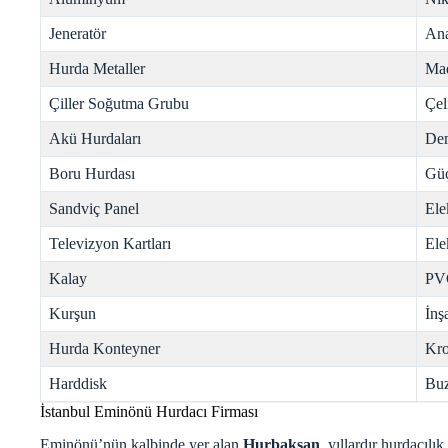
Jeneratör
Ana
Hurda Metaller
Mad
Çiller Soğutma Grubu
Çel
Akü Hurdaları
Dem
Boru Hurdası
Gü
Sandviç Panel
Ele
Televizyon Kartları
Ele
Kalay
PV
Kurşun
İnş
Hurda Konteyner
Kr
Harddisk
Buz
İstanbul Eminönü Hurdacı Firması
Eminönü’nün kalbinde yer alan
Hurbaksan
, yıllardır hurdacılı