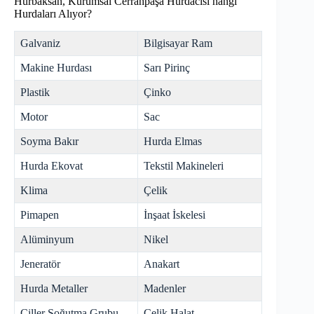
Hurbaksan, Kurumsal Cerrahpaşa Hurdacısı hangi
Hurdaları Alıyor?
Galvaniz
Bilgisayar Ram
Makine Hurdası
Sarı Pirinç
Plastik
Çinko
Motor
Sac
Soyma Bakır
Hurda Elmas
Hurda Ekovat
Tekstil Makineleri
Klima
Çelik
Pimapen
İnşaat İskelesi
Alüminyum
Nikel
Jeneratör
Anakart
Hurda Metaller
Madenler
Çiller Soğutma Grubu
Çelik Halat