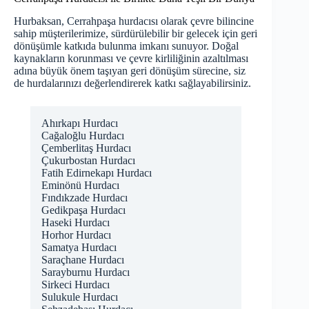
Hurbaksan, Cerrahpaşa hurdacısı olarak çevre bilincine
sahip müşterilerimize, sürdürülebilir bir gelecek için geri
dönüşümle katkıda bulunma imkanı sunuyor. Doğal
kaynakların korunması ve çevre kirliliğinin azaltılması
adına büyük önem taşıyan geri dönüşüm sürecine, siz
de hurdalarınızı değerlendirerek katkı sağlayabilirsiniz.
Ahırkapı Hurdacı
Cağaloğlu Hurdacı
Çemberlitaş Hurdacı
Çukurbostan Hurdacı
Fatih Edirnekapı Hurdacı
Eminönü Hurdacı
Fındıkzade Hurdacı
Gedikpaşa Hurdacı
Haseki Hurdacı
Horhor Hurdacı
Samatya Hurdacı
Saraçhane Hurdacı
Sarayburnu Hurdacı
Sirkeci Hurdacı
Sulukule Hurdacı