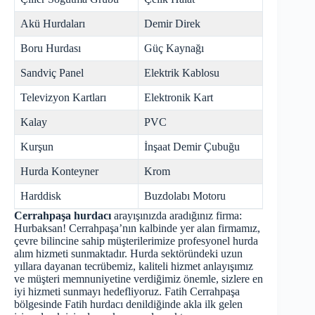
Akü Hurdaları
Demir Direk
Boru Hurdası
Güç Kaynağı
Sandviç Panel
Elektrik Kablosu
Televizyon Kartları
Elektronik Kart
Kalay
PVC
Kurşun
İnşaat Demir Çubuğu
Hurda Konteyner
Krom
Harddisk
Buzdolabı Motoru
Cerrahpaşa hurdacı
arayışınızda aradığınız firma:
Hurbaksan! Cerrahpaşa’nın kalbinde yer alan firmamız,
çevre bilincine sahip müşterilerimize profesyonel hurda
alım hizmeti sunmaktadır. Hurda sektöründeki uzun
yıllara dayanan tecrübemiz, kaliteli hizmet anlayışımız
ve müşteri memnuniyetine verdiğimiz önemle, sizlere en
iyi hizmeti sunmayı hedefliyoruz. Fatih Cerrahpaşa
bölgesinde
Fatih hurdacı
denildiğinde akla ilk gelen