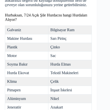
atıklarınızı değerli bir kaynağa dönüştürebilir hem de
çevreye olan sorumluluğunuzu yerine getirebilirsiniz.
Hurbaksan, 7/24 Açık Şile Hurdacısı hangi Hurdaları
Alıyor?
Galvaniz
Bilgisayar Ram
Makine Hurdası
Sarı Pirinç
Plastik
Çinko
Motor
Sac
Soyma Bakır
Hurda Elmas
Hurda Ekovat
Tekstil Makineleri
Klima
Çelik
Pimapen
İnşaat İskelesi
Alüminyum
Nikel
Jeneratör
Anakart