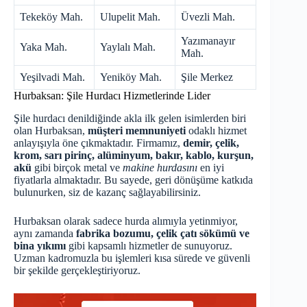
Tekeköy Mah.
Ulupelit Mah.
Üvezli Mah.
Yazımanayır
Yaka Mah.
Yaylalı Mah.
Mah.
Yeşilvadi Mah.
Yeniköy Mah.
Şile Merkez
Hurbaksan: Şile Hurdacı Hizmetlerinde Lider
Şile hurdacı
denildiğinde akla ilk gelen isimlerden biri
olan Hurbaksan,
müşteri memnuniyeti
odaklı hizmet
anlayışıyla öne çıkmaktadır. Firmamız,
demir, çelik,
krom, sarı pirinç, alüminyum, bakır, kablo, kurşun,
akü
gibi birçok metal ve
makine hurdasını
en iyi
fiyatlarla almaktadır. Bu sayede, geri dönüşüme katkıda
bulunurken, siz de kazanç sağlayabilirsiniz.
Hurbaksan olarak sadece hurda alımıyla yetinmiyor,
aynı zamanda
fabrika bozumu, çelik çatı sökümü ve
bina yıkımı
gibi kapsamlı hizmetler de sunuyoruz.
Uzman kadromuzla bu işlemleri kısa sürede ve güvenli
bir şekilde gerçekleştiriyoruz.