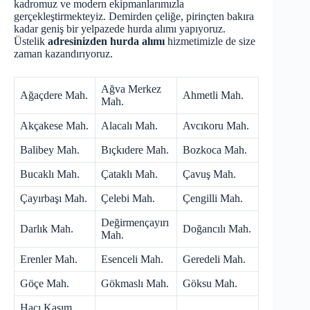
kadromuz ve modern ekipmanlarımızla
gerçekleştirmekteyiz. Demirden çeliğe, pirinçten bakıra
kadar geniş bir yelpazede hurda alımı yapıyoruz.
Üstelik
adresinizden hurda alımı
hizmetimizle de size
zaman kazandırıyoruz.
Ağva Merkez
Ağaçdere Mah.
Ahmetli Mah.
Mah.
Akçakese Mah.
Alacalı Mah.
Avcıkoru Mah.
Balibey Mah.
Bıçkıdere Mah.
Bozkoca Mah.
Bucaklı Mah.
Çataklı Mah.
Çavuş Mah.
Çayırbaşı Mah.
Çelebi Mah.
Çengilli Mah.
Değirmençayırı
Darlık Mah.
Doğancılı Mah.
Mah.
Erenler Mah.
Esenceli Mah.
Geredeli Mah.
Göçe Mah.
Gökmaslı Mah.
Göksu Mah.
Hacı Kasım