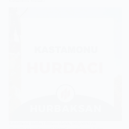
Kastamonu Hurdacı
Kastamonu hurdacı firması olarak, bölgedeki en
güvenilir ve profesyonel hizmeti sunmaktayız. Uzun