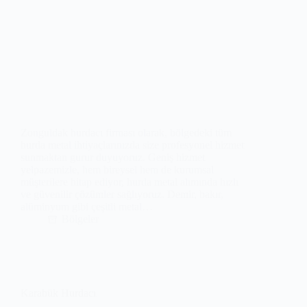
Zonguldak hurdacı firması olarak, bölgedeki tüm
hurda metal ihtiyaçlarınızda size profesyonel hizmet
sunmaktan gurur duyuyoruz. Geniş hizmet
yelpazemizle, hem bireysel hem de kurumsal
müşterilere hitap ediyor, hurda metal alımında hızlı
ve güvenilir çözümler sağlıyoruz. Demir, bakır,
alüminyum gibi çeşitli metal…
Bölgeler
Karabük Hurdacı