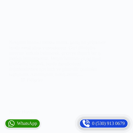
Nevşehir hurdacı firması olarak, geniş bir yelpazede
hurda metal alımı yapmaktayız. Geri dönüşüm
sürecine katkıda bulunarak, çevreye duyarlı bir iş
modeli benimsiyoruz. Müşterilerimize en iyi fiyat
tekliflerini sunarak, hurda metallerinizi
değerlendirmek için hızlı ve güvenilir çözümler
sağlıyoruz. Alüminyum, bakır, demir,…
Bölgeler
Niğde Hurdacı
WhatsApp
0 (530) 913 0679