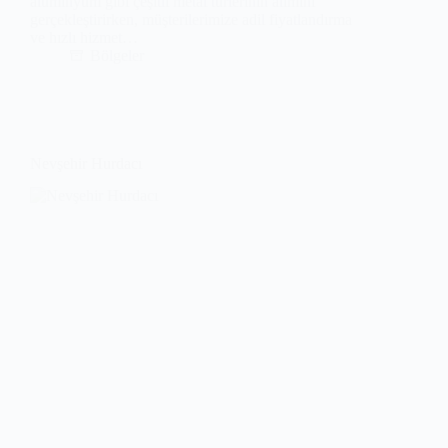
alüminyum gibi çeşitli metal türlerinin alımını
gerçekleştirirken, müşterilerimize adil fiyatlandırma
ve hızlı hizmet…
Bölgeler
Nevşehir Hurdacı