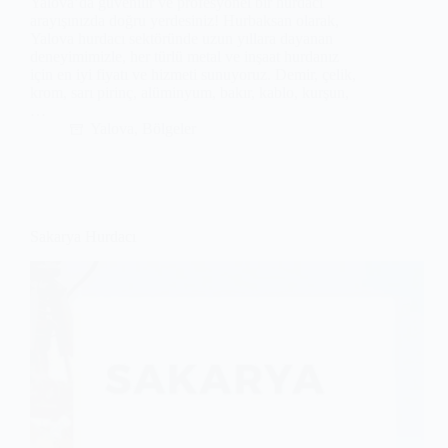
Yalova’da güvenilir ve profesyonel bir hurdacı
arayışınızda doğru yerdesiniz! Hurbaksan olarak,
Yalova hurdacı sektöründe uzun yıllara dayanan
deneyimimizle, her türlü metal ve inşaat hurdanız
için en iyi fiyatı ve hizmeti sunuyoruz. Demir, çelik,
krom, sarı pirinç, alüminyum, bakır, kablo, kurşun,
…
Yalova
,
Bölgeler
Sakarya Hurdacı