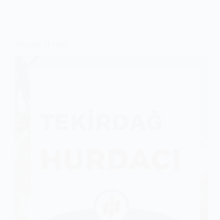
Tekirdağ Hurdacı