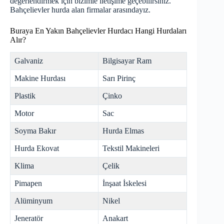
değerlendirmek için bizimle iletişime geçebilirsiniz.
Bahçelievler
hurda
alan firmalar arasındayız.
Buraya En Yakın Bahçelievler Hurdacı Hangi Hurdaları
Alır?
Galvaniz
Bilgisayar Ram
Makine Hurdası
Sarı Pirinç
Plastik
Çinko
Motor
Sac
Soyma Bakır
Hurda Elmas
Hurda Ekovat
Tekstil Makineleri
Klima
Çelik
Pimapen
İnşaat İskelesi
Alüminyum
Nikel
Jeneratör
Anakart