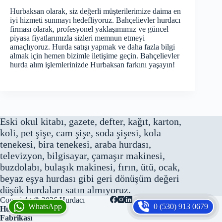
Hurbaksan olarak, siz değerli müşterilerimize daima en
iyi hizmeti sunmayı hedefliyoruz. Bahçelievler hurdacı
firması olarak, profesyonel yaklaşımımız ve güncel
piyasa fiyatlarımızla sizleri memnun etmeyi
amaçlıyoruz. Hurda satışı yapmak ve daha fazla bilgi
almak için hemen bizimle iletişime geçin. Bahçelievler
hurda alım işlemlerinizde Hurbaksan farkını yaşayın!
Eski okul kitabı, gazete, defter, kağıt, karton,
koli, pet şişe, cam şişe, soda şişesi, kola
tenekesi, bira tenekesi, araba hurdası,
televizyon, bilgisayar, çamaşır makinesi,
buzdolabı, bulaşık makinesi, fırın, ütü, ocak,
beyaz eşya hurdası gibi geri dönüşüm değeri
düşük hurdaları satın almıyoruz.
Copyright © 2026
Hurdacı
WhatsApp
0 (530) 913 0679
Hurbaksan Hurda
Fabrikası