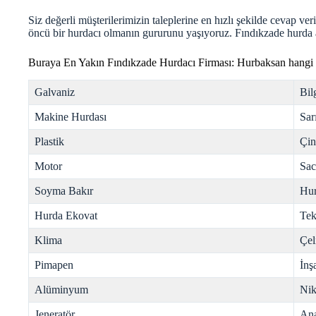
Siz değerli müşterilerimizin taleplerine en hızlı şekilde cevap v
öncü bir hurdacı olmanın gururunu yaşıyoruz. Fındıkzade
hurda
Buraya En Yakın Fındıkzade Hurdacı Firması: Hurbaksan hangi 
Galvaniz
Bil
Makine Hurdası
Sar
Plastik
Çi
Motor
Sac
Soyma Bakır
Hur
Hurda Ekovat
Tek
Klima
Çel
Pimapen
İnş
Alüminyum
Nik
Jeneratör
Ana