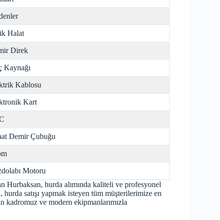
enler
ik Halat
ir Direk
ç Kaynağı
ktrik Kablosu
ktronik Kart
C
aat Demir Çubuğu
om
dolabı Motoru
n Hurbaksan, hurda alımında kaliteli ve profesyonel
sun, hurda satışı yapmak isteyen tüm müşterilerimize en
zman kadromuz ve modern ekipmanlarımızla