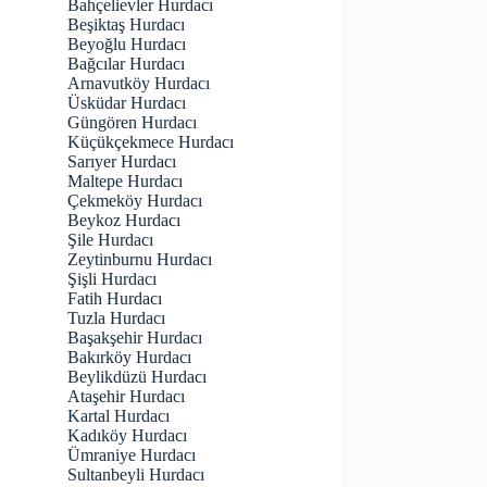
Bahçelievler Hurdacı
Beşiktaş Hurdacı
Beyoğlu Hurdacı
Bağcılar Hurdacı
Arnavutköy Hurdacı
Üsküdar Hurdacı
Güngören Hurdacı
Küçükçekmece Hurdacı
Sarıyer Hurdacı
Maltepe Hurdacı
Çekmeköy Hurdacı
Beykoz Hurdacı
Şile Hurdacı
Zeytinburnu Hurdacı
Şişli Hurdacı
Fatih Hurdacı
Tuzla Hurdacı
Başakşehir Hurdacı
Bakırköy Hurdacı
Beylikdüzü Hurdacı
Ataşehir Hurdacı
Kartal Hurdacı
Kadıköy Hurdacı
Ümraniye Hurdacı
Sultanbeyli Hurdacı