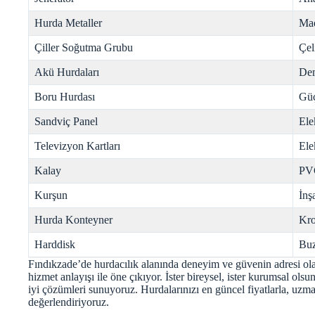
Hurda Metaller
Mad
Çiller Soğutma Grubu
Çel
Akü Hurdaları
Dem
Boru Hurdası
Gü
Sandviç Panel
Ele
Televizyon Kartları
Ele
Kalay
PV
Kurşun
İnş
Hurda Konteyner
Kr
Harddisk
Buz
Fındıkzade’de hurdacılık alanında deneyim ve güvenin adresi ola
hizmet anlayışı ile öne çıkıyor. İster bireysel, ister kurumsal ol
iyi çözümleri sunuyoruz. Hurdalarınızı en güncel fiyatlarla, u
değerlendiriyoruz.