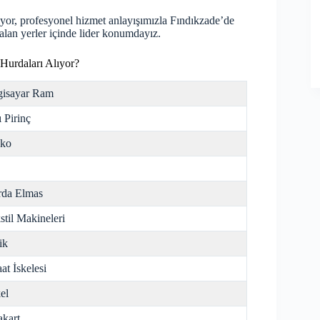
eriyor, profesyonel hizmet anlayışımızla Fındıkzade’de
alan yerler içinde lider konumdayız.
Hurdaları Alıyor?
gisayar Ram
ı Pirinç
nko
da Elmas
stil Makineleri
ik
aat İskelesi
el
kart