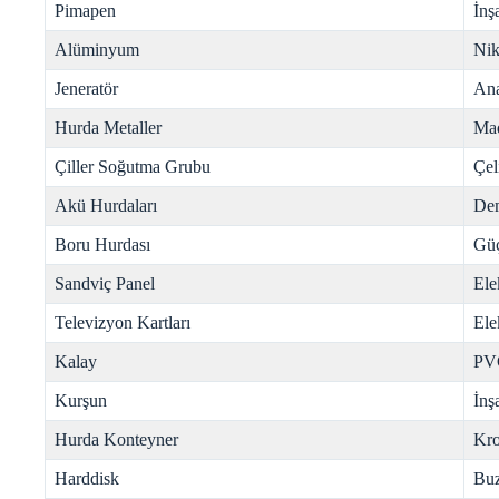
Pimapen
İnş
Alüminyum
Nik
Jeneratör
Ana
Hurda Metaller
Mad
Çiller Soğutma Grubu
Çel
Akü Hurdaları
Dem
Boru Hurdası
Gü
Sandviç Panel
Ele
Televizyon Kartları
Ele
Kalay
PV
Kurşun
İnş
Hurda Konteyner
Kr
Harddisk
Buz