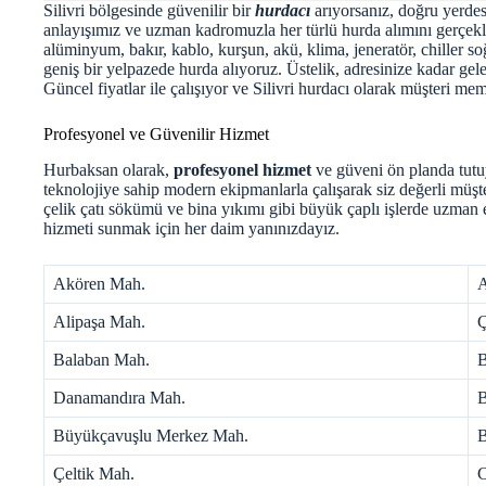
Silivri bölgesinde güvenilir bir
hurdacı
arıyorsanız, doğru yerdes
anlayışımız ve uzman kadromuzla her türlü hurda alımını gerçekleş
alüminyum, bakır, kablo, kurşun, akü, klima, jeneratör, chiller 
geniş bir yelpazede hurda alıyoruz. Üstelik, adresinize kadar gele
Güncel fiyatlar ile çalışıyor ve
Silivri hurdacı
olarak müşteri mem
Profesyonel ve Güvenilir Hizmet
Hurbaksan olarak,
profesyonel hizmet
ve güveni ön planda tut
teknolojiye sahip modern ekipmanlarla çalışarak siz değerli müşt
çelik çatı sökümü ve bina yıkımı gibi büyük çaplı işlerde uzman 
hizmeti sunmak için her daim yanınızdayız.
Akören Mah.
A
Alipaşa Mah.
Ç
Balaban Mah.
B
Danamandıra Mah.
B
Büyükçavuşlu Merkez Mah.
B
Çeltik Mah.
C