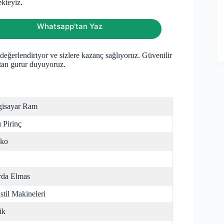
ekteyiz.
Whatsapp’tan Yaz
e değerlendiriyor ve sizlere kazanç sağlıyoruz. Güvenilir
tan gurur duyuyoruz.
gisayar Ram
ı Pirinç
nko
da Elmas
stil Makineleri
ik