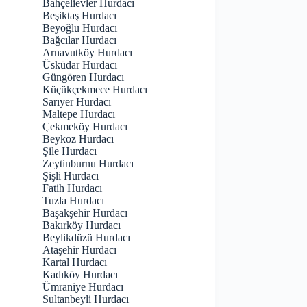
Bahçelievler Hurdacı
Beşiktaş Hurdacı
Beyoğlu Hurdacı
Bağcılar Hurdacı
Arnavutköy Hurdacı
Üsküdar Hurdacı
Güngören Hurdacı
Küçükçekmece Hurdacı
Sarıyer Hurdacı
Maltepe Hurdacı
Çekmeköy Hurdacı
Beykoz Hurdacı
Şile Hurdacı
Zeytinburnu Hurdacı
Şişli Hurdacı
Fatih Hurdacı
Tuzla Hurdacı
Başakşehir Hurdacı
Bakırköy Hurdacı
Beylikdüzü Hurdacı
Ataşehir Hurdacı
Kartal Hurdacı
Kadıköy Hurdacı
Ümraniye Hurdacı
Sultanbeyli Hurdacı