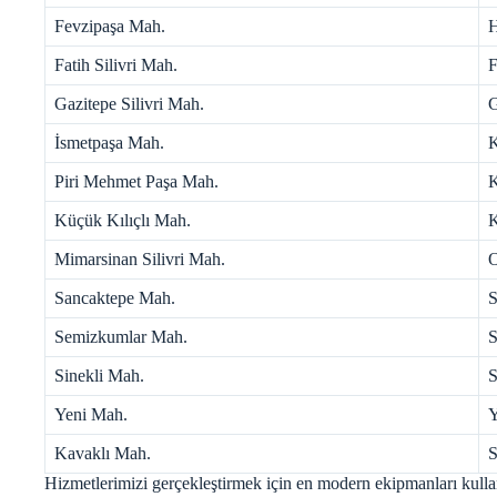
Fevzipaşa Mah.
H
Fatih Silivri Mah.
F
Gazitepe Silivri Mah.
G
İsmetpaşa Mah.
K
Piri Mehmet Paşa Mah.
K
Küçük Kılıçlı Mah.
K
Mimarsinan Silivri Mah.
O
Sancaktepe Mah.
S
Semizkumlar Mah.
S
Sinekli Mah.
S
Yeni Mah.
Y
Kavaklı Mah.
S
Hizmetlerimizi gerçekleştirmek için en modern ekipmanları kullan