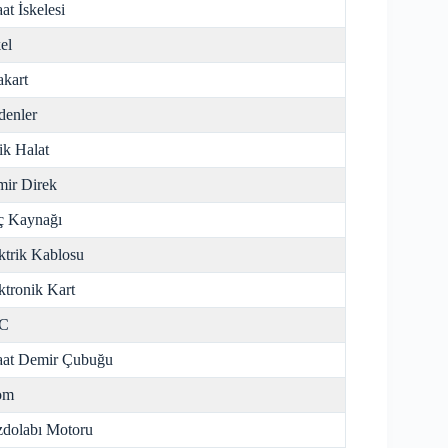
aat İskelesi
el
kart
enler
ik Halat
ir Direk
ç Kaynağı
ktrik Kablosu
ktronik Kart
C
aat Demir Çubuğu
om
dolabı Motoru