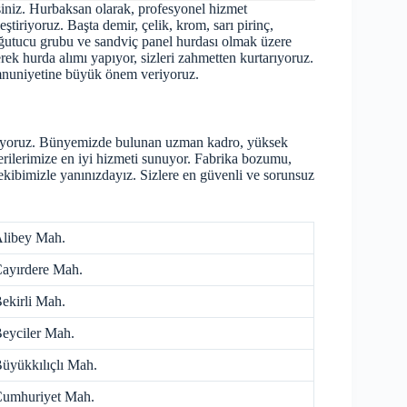
iniz. Hurbaksan olarak, profesyonel hizmet
tiriyoruz. Başta demir, çelik, krom, sarı pirinç,
soğutucu grubu ve sandviç panel hurdası olmak üzere
rek hurda alımı yapıyor, sizleri zahmetten kurtarıyoruz.
nuniyetine büyük önem veriyoruz.
uyoruz. Bünyemizde bulunan uzman kadro, yüksek
erilerimize en iyi hizmeti sunuyor. Fabrika bozumu,
ekibimizle yanınızdayız. Sizlere en güvenli ve sorunsuz
libey Mah.
ayırdere Mah.
ekirli Mah.
eyciler Mah.
üyükkılıçlı Mah.
umhuriyet Mah.