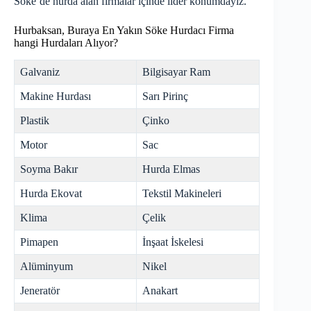
Söke’de
hurda
alan firmalar içinde lider konumdayız.
Hurbaksan, Buraya En Yakın Söke Hurdacı Firma
hangi Hurdaları Alıyor?
Galvaniz
Bilgisayar Ram
Makine Hurdası
Sarı Pirinç
Plastik
Çinko
Motor
Sac
Soyma Bakır
Hurda Elmas
Hurda Ekovat
Tekstil Makineleri
Klima
Çelik
Pimapen
İnşaat İskelesi
Alüminyum
Nikel
Jeneratör
Anakart