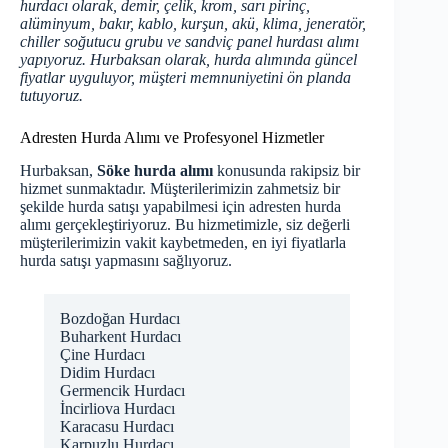
hurdacı olarak, demir, çelik, krom, sarı pirinç,
alüminyum, bakır, kablo, kurşun, akü, klima, jeneratör,
chiller soğutucu grubu ve sandviç panel hurdası alımı
yapıyoruz. Hurbaksan olarak, hurda alımında güncel
fiyatlar uyguluyor, müşteri memnuniyetini ön planda
tutuyoruz.
Adresten Hurda Alımı ve Profesyonel Hizmetler
Hurbaksan,
Söke hurda alımı
konusunda rakipsiz bir
hizmet sunmaktadır. Müşterilerimizin zahmetsiz bir
şekilde hurda satışı yapabilmesi için adresten hurda
alımı gerçekleştiriyoruz. Bu hizmetimizle, siz değerli
müşterilerimizin vakit kaybetmeden, en iyi fiyatlarla
hurda satışı yapmasını sağlıyoruz.
Bozdoğan Hurdacı
Buharkent Hurdacı
Çine Hurdacı
Didim Hurdacı
Germencik Hurdacı
İncirliova Hurdacı
Karacasu Hurdacı
Karpuzlu Hurdacı