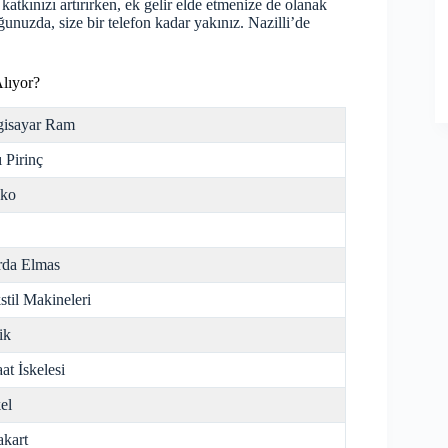
atkınızı artırırken, ek gelir elde etmenize de olanak
unuzda, size bir telefon kadar yakınız. Nazilli’de
Alıyor?
gisayar Ram
ı Pirinç
nko
da Elmas
stil Makineleri
ik
aat İskelesi
el
kart