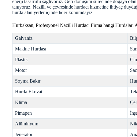
enerji tasarrufu sağlıyoruz. Geri dönüşüm sürecinde doğaya olan k
tanıyoruz. Nazilli ve çevresinde hurdacı hizmetine ihtiyaç duyduğ
hurda
alan yerler içinde lider konumdayız.
Hurbaksan, Profesyonel Nazilli Hurdacı Firma hangi Hurdaları 
Galvaniz
Bil
Makine Hurdası
Sar
Plastik
Çi
Motor
Sac
Soyma Bakır
Hur
Hurda Ekovat
Tek
Klima
Çel
Pimapen
İnş
Alüminyum
Nik
Jeneratör
Ana