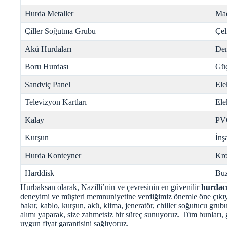
Hurda Metaller
Mad
Çiller Soğutma Grubu
Çel
Akü Hurdaları
Dem
Boru Hurdası
Gü
Sandviç Panel
Ele
Televizyon Kartları
Ele
Kalay
PV
Kurşun
İnş
Hurda Konteyner
Kr
Harddisk
Buz
Hurbaksan olarak, Nazilli’nin ve çevresinin en güvenilir
hurdacı
deneyimi ve müşteri memnuniyetine verdiğimiz önemle öne çıkıyo
bakır, kablo, kurşun, akü, klima, jeneratör, chiller soğutucu gru
alımı yaparak, size zahmetsiz bir süreç sunuyoruz. Tüm bunları, g
uygun fiyat garantisini sağlıyoruz.