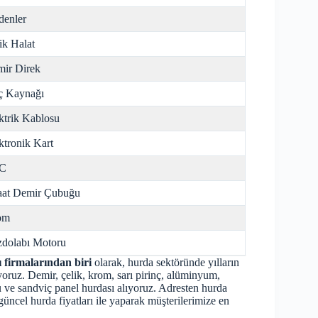
enler
ik Halat
ir Direk
ç Kaynağı
ktrik Kablosu
ktronik Kart
C
aat Demir Çubuğu
om
dolabı Motoru
 firmalarından biri
olarak, hurda sektöründe yılların
ruz. Demir, çelik, krom, sarı pirinç, alüminyum,
bu ve sandviç panel hurdası alıyoruz. Adresten hurda
üncel hurda fiyatları ile yaparak müşterilerimize en