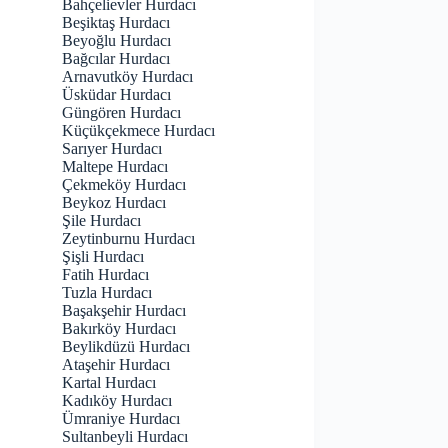
Bahçelievler Hurdacı
Beşiktaş Hurdacı
Beyoğlu Hurdacı
Bağcılar Hurdacı
Arnavutköy Hurdacı
Üsküdar Hurdacı
Güngören Hurdacı
Küçükçekmece Hurdacı
Sarıyer Hurdacı
Maltepe Hurdacı
Çekmeköy Hurdacı
Beykoz Hurdacı
Şile Hurdacı
Zeytinburnu Hurdacı
Şişli Hurdacı
Fatih Hurdacı
Tuzla Hurdacı
Başakşehir Hurdacı
Bakırköy Hurdacı
Beylikdüzü Hurdacı
Ataşehir Hurdacı
Kartal Hurdacı
Kadıköy Hurdacı
Ümraniye Hurdacı
Sultanbeyli Hurdacı