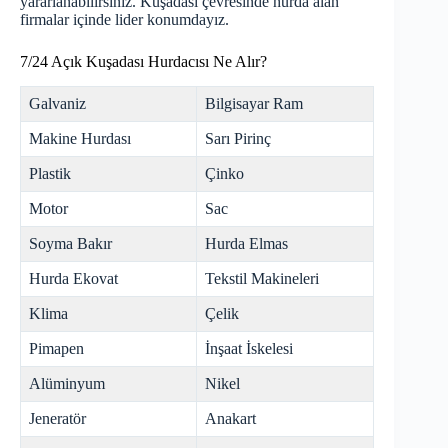
yararlanabilirsiniz. Kuşadası çevresinde
hurda
alan
firmalar içinde lider konumdayız.
7/24 Açık Kuşadası Hurdacısı Ne Alır?
Galvaniz
Bilgisayar Ram
Makine Hurdası
Sarı Pirinç
Plastik
Çinko
Motor
Sac
Soyma Bakır
Hurda Elmas
Hurda Ekovat
Tekstil Makineleri
Klima
Çelik
Pimapen
İnşaat İskelesi
Alüminyum
Nikel
Jeneratör
Anakart