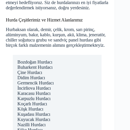
etmeyi hedefliyoruz. Siz de hurdalarınızı en iyi fiyatlarla
değerlendirmek istiyorsanız, doğru yerdesiniz.
Hurda Çeşitlerimiz ve Hizmet Alanlarımız
Hurbaksan olarak, demir, çelik, krom, sarı pirinç,
alüminyum, bakır, kablo, kurşun, akü, klima, jeneratör,
chiller soğutucu grubu ve sandviç panel hurdası gibi
birçok farklı malzemenin alımını gerçekleştirmekteyiz.
Bozdoğan Hurdacı
Buharkent Hurdacı
Çine Hurdacı
Didim Hurdacı
Germencik Hurdacı
İncirliova Hurdacı
Karacasu Hurdacı
Karpuzlu Hurdacı
Koçarlı Hurdacı
Köşk Hurdacı
Kuşadası Hurdacı
Kuyucak Hurdacı
Nazilli Hurdacı
Söke Hurdacı