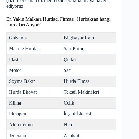
çözümler sunan hizmetimizden yararlanmaya davet
ediyoruz.
En Yakın Malkara Hurdacı Firması, Hurbaksan hangi
Hurdaları Alıyor?
Galvaniz
Bilgisayar Ram
Makine Hurdası
Sarı Pirinç
Plastik
Çinko
Motor
Sac
Soyma Bakır
Hurda Elmas
Hurda Ekovat
Tekstil Makineleri
Klima
Çelik
Pimapen
İnşaat İskelesi
Alüminyum
Nikel
Jeneratör
Anakart