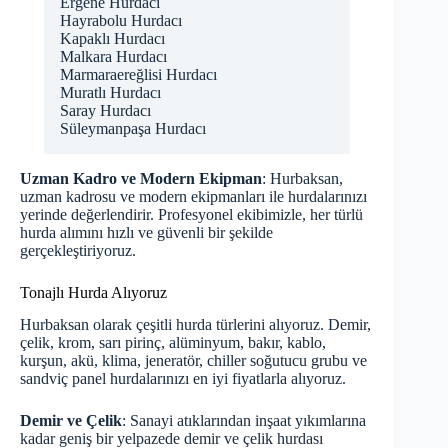
Ergene Hurdacı
Hayrabolu Hurdacı
Kapaklı Hurdacı
Malkara Hurdacı
Marmaraereğlisi Hurdacı
Muratlı Hurdacı
Saray Hurdacı
Süleymanpaşa Hurdacı
Uzman Kadro ve Modern Ekipman
: Hurbaksan,
uzman kadrosu ve modern ekipmanları ile hurdalarınızı
yerinde değerlendirir. Profesyonel ekibimizle, her türlü
hurda alımını hızlı ve güvenli bir şekilde
gerçekleştiriyoruz.
Tonajlı Hurda Alıyoruz
Hurbaksan olarak çeşitli hurda türlerini alıyoruz. Demir,
çelik, krom, sarı pirinç, alüminyum, bakır, kablo,
kurşun, akü, klima, jeneratör, chiller soğutucu grubu ve
sandviç panel hurdalarınızı en iyi fiyatlarla alıyoruz.
Demir ve Çelik
: Sanayi atıklarından inşaat yıkımlarına
kadar geniş bir yelpazede demir ve çelik hurdası