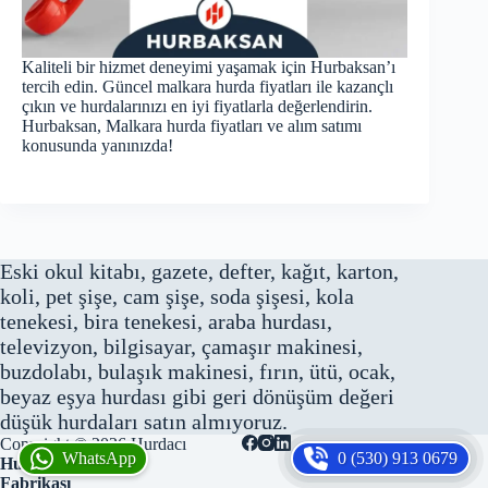
Kaliteli bir hizmet deneyimi yaşamak için Hurbaksan’ı
tercih edin. Güncel malkara hurda fiyatları ile kazançlı
çıkın ve hurdalarınızı en iyi fiyatlarla değerlendirin.
Hurbaksan, Malkara hurda fiyatları ve alım satımı
konusunda yanınızda!
Eski okul kitabı, gazete, defter, kağıt, karton,
koli, pet şişe, cam şişe, soda şişesi, kola
tenekesi, bira tenekesi, araba hurdası,
televizyon, bilgisayar, çamaşır makinesi,
buzdolabı, bulaşık makinesi, fırın, ütü, ocak,
beyaz eşya hurdası gibi geri dönüşüm değeri
düşük hurdaları satın almıyoruz.
Copyright © 2026
Hurdacı
WhatsApp
0 (530) 913 0679
Hurbaksan Hurda
Fabrikası