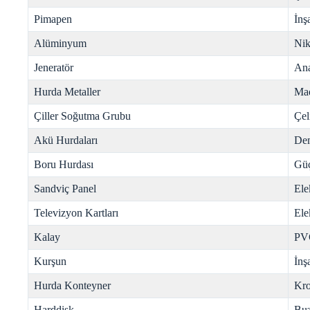
Pimapen
İnş
Alüminyum
Nik
Jeneratör
Ana
Hurda Metaller
Mad
Çiller Soğutma Grubu
Çel
Akü Hurdaları
Dem
Boru Hurdası
Gü
Sandviç Panel
Ele
Televizyon Kartları
Ele
Kalay
PV
Kurşun
İnş
Hurda Konteyner
Kr
Harddisk
Buz