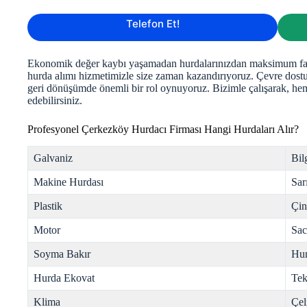
Telefon Et!
Ekonomik değer kaybı yaşamadan hurdalarınızdan maksimum fayd
hurda alımı hizmetimizle size zaman kazandırıyoruz. Çevre dostu
geri dönüşümde önemli bir rol oynuyoruz. Bizimle çalışarak, h
edebilirsiniz.
Profesyonel Çerkezköy Hurdacı Firması Hangi Hurdaları Alır?
Galvaniz
Bil
Makine Hurdası
Sar
Plastik
Çi
Motor
Sac
Soyma Bakır
Hur
Hurda Ekovat
Tek
Klima
Çel