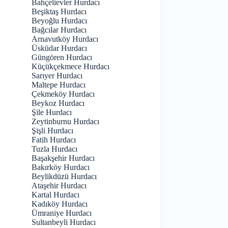
Bahçelievler Hurdacı
Beşiktaş Hurdacı
Beyoğlu Hurdacı
Bağcılar Hurdacı
Arnavutköy Hurdacı
Üsküdar Hurdacı
Güngören Hurdacı
Küçükçekmece Hurdacı
Sarıyer Hurdacı
Maltepe Hurdacı
Çekmeköy Hurdacı
Beykoz Hurdacı
Şile Hurdacı
Zeytinburnu Hurdacı
Şişli Hurdacı
Fatih Hurdacı
Tuzla Hurdacı
Başakşehir Hurdacı
Bakırköy Hurdacı
Beylikdüzü Hurdacı
Ataşehir Hurdacı
Kartal Hurdacı
Kadıköy Hurdacı
Ümraniye Hurdacı
Sultanbeyli Hurdacı