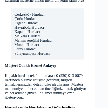
kurumsal müşterilerimizin memnuniyetini sağlıyoruz.
Çerkezköy Hurdacı
Çorlu Hurdacı
Ergene Hurdacı
Hayrabolu Hurdacı
Kapaklı Hurdacı
Malkara Hurdacı
Marmaraereğlisi Hurdacı
Muratlı Hurdacı
Saray Hurdacı
Süleymanpaşa Hurdacı
Müşteri Odaklı Hizmet Anlayışı
Kapaklı hurdacı telefon numarası 0 (530) 913 0679
üzerinden bizimle iletişime geçebilir, müşteri
temsilcilerimizden detaylı bilgi alabilirsiniz. Müşteri
memnuniyetini her zaman önceliğimiz olarak görüyor
ve her adımda güvenilir hizmet sunmaya özen
gösteriyoruz.
Hurbaksan ile Hurdalarınızı Değerlendirin