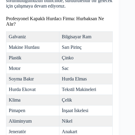
sorumluluğumuzun bilincinde, sürdürülebilir bir gelecek
için çalışmaya devam ediyoruz.
Profesyonel Kapaklı Hurdacı Firma: Hurbaksan Ne
Alır?
Galvaniz
Bilgisayar Ram
Makine Hurdası
Sarı Pirinç
Plastik
Çinko
Motor
Sac
Soyma Bakır
Hurda Elmas
Hurda Ekovat
Tekstil Makineleri
Klima
Çelik
Pimapen
İnşaat İskelesi
Alüminyum
Nikel
Jeneratör
Anakart