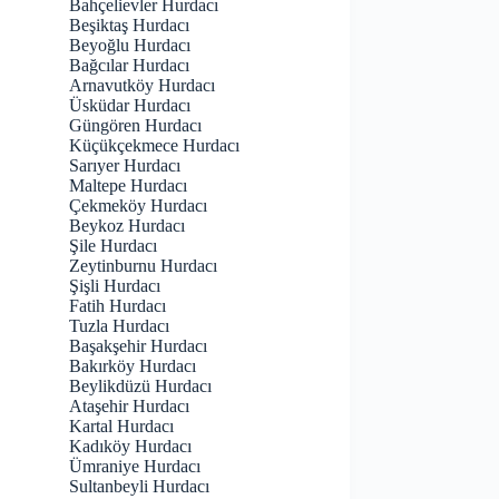
Bahçelievler Hurdacı
Beşiktaş Hurdacı
Beyoğlu Hurdacı
Bağcılar Hurdacı
Arnavutköy Hurdacı
Üsküdar Hurdacı
Güngören Hurdacı
Küçükçekmece Hurdacı
Sarıyer Hurdacı
Maltepe Hurdacı
Çekmeköy Hurdacı
Beykoz Hurdacı
Şile Hurdacı
Zeytinburnu Hurdacı
Şişli Hurdacı
Fatih Hurdacı
Tuzla Hurdacı
Başakşehir Hurdacı
Bakırköy Hurdacı
Beylikdüzü Hurdacı
Ataşehir Hurdacı
Kartal Hurdacı
Kadıköy Hurdacı
Ümraniye Hurdacı
Sultanbeyli Hurdacı