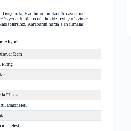
nlayışımızla, Karaburun hurdacı firması olarak
ofesyonel hurda metal alım hizmeti için bizimle
katılabilirsiniz. Karaburun
hurda
alan firmalar
rı Alıyor?
gisayar Ram
ı Pirinç
nko
da Elmas
stil Makineleri
ik
aat İskelesi