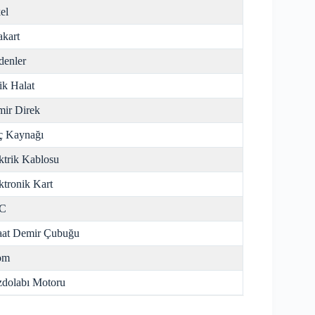
el
kart
enler
ik Halat
ir Direk
ç Kaynağı
ktrik Kablosu
ktronik Kart
C
aat Demir Çubuğu
om
dolabı Motoru