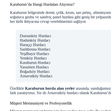
Karaburun’da Hangi Hurdaları Alıyoruz?
Karaburun bölgesinde demir, çelik, krom, sarı pirinç, alüminyum, b
soğutucu grubu ve sandviç panel hurdası gibi geniş bir yelpazede 
her türlü ihtiyacına cevap verebilmemizi sağlıyor.
Dursunköy Hurdacı
Hadımköy Hurdacı
Haraççı Hurdacı
Sazlıbosna Hurdacı
Yeşilbayır Hurdacı
Yeniköy Hurdacı
Karaburun Hurdacı
Yassıören Hurdacı
Boğazköy Hurdacı
Arnavutköy Hurdacı
Özellikle
Karaburun hurda alan yerler
arasında, sunduğumuz 
fark yaratıyoruz. Siz de
Arnavutköy hurdacı
olarak Karaburun’da 
Müşteri Memnuniyeti ve Profesyonellik