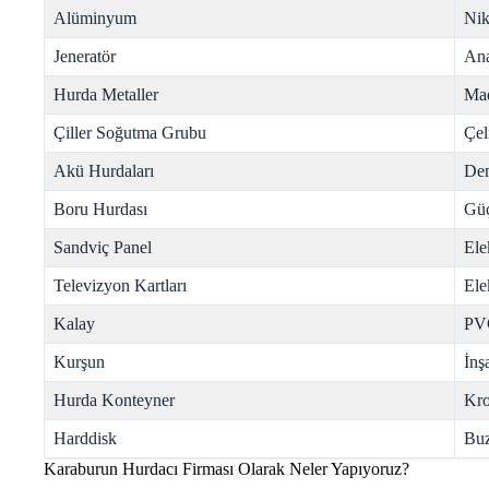
Alüminyum
Nik
Jeneratör
Ana
Hurda Metaller
Mad
Çiller Soğutma Grubu
Çel
Akü Hurdaları
Dem
Boru Hurdası
Gü
Sandviç Panel
Ele
Televizyon Kartları
Ele
Kalay
PV
Kurşun
İnş
Hurda Konteyner
Kr
Harddisk
Buz
Karaburun Hurdacı Firması Olarak Neler Yapıyoruz?