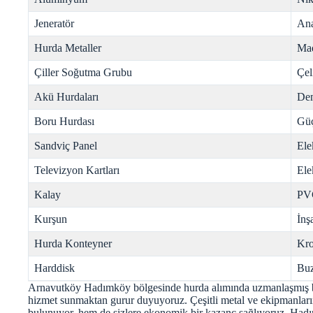
Jeneratör
Ana
Hurda Metaller
Mad
Çiller Soğutma Grubu
Çel
Akü Hurdaları
Dem
Boru Hurdası
Gü
Sandviç Panel
Ele
Televizyon Kartları
Ele
Kalay
PV
Kurşun
İnş
Hurda Konteyner
Kr
Harddisk
Buz
Arnavutköy Hadımköy bölgesinde hurda alımında uzmanlaşmış bir
hizmet sunmaktan gurur duyuyoruz. Çeşitli metal ve ekipmanlar
bulunuyor, hem de sizlere ekonomik bir kazanç sağlıyoruz. Had