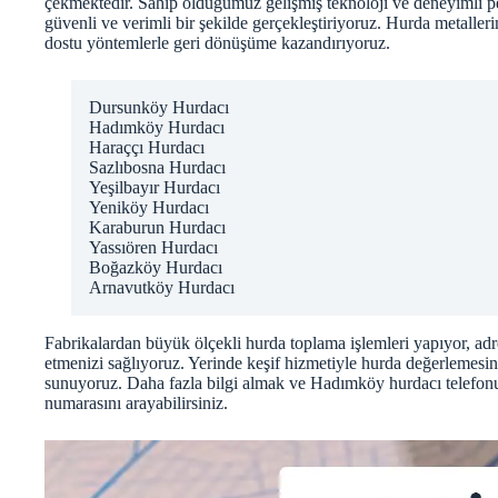
çekmektedir. Sahip olduğumuz gelişmiş teknoloji ve deneyimli per
güvenli ve verimli bir şekilde gerçekleştiriyoruz. Hurda metalleri
dostu yöntemlerle geri dönüşüme kazandırıyoruz.
Dursunköy Hurdacı
Hadımköy Hurdacı
Haraççı Hurdacı
Sazlıbosna Hurdacı
Yeşilbayır Hurdacı
Yeniköy Hurdacı
Karaburun Hurdacı
Yassıören Hurdacı
Boğazköy Hurdacı
Arnavutköy Hurdacı
Fabrikalardan büyük ölçekli hurda toplama işlemleri yapıyor, ad
etmenizi sağlıyoruz. Yerinde keşif hizmetiyle hurda değerlemesini
sunuyoruz. Daha fazla bilgi almak ve Hadımköy hurdacı telefon
numarasını arayabilirsiniz.