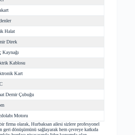
kart
enler
ik Halat
ir Direk
ç Kaynağı
ktrik Kablosu
ktronik Kart
C
aat Demir Çubuğu
om
dolabı Motoru
 firma olarak, Hurbaksan ailesi sizlere profesyonel
ın geri dönüşümünü sağlayarak hem çevreye katkıda
ımköy hurdacı piyasasında lider konumda olan