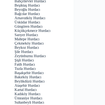
Bahçelievler Hurdacı
Beşiktaş Hurdacı
Beyoğlu Hurdacı
Bağcılar Hurdacı
Arnavutköy Hurdacı
Üsküdar Hurdacı
Güngören Hurdacı
Küçükçekmece Hurdacı
Sarıyer Hurdacı
Maltepe Hurdacı
Çekmeköy Hurdacı
Beykoz Hurdacı
Şile Hurdacı
Zeytinburnu Hurdacı
Şişli Hurdacı
Fatih Hurdacı
Tuzla Hurdacı
Başakşehir Hurdacı
Bakırköy Hurdacı
Beylikdüzü Hurdacı
Ataşehir Hurdacı
Kartal Hurdacı
Kadıköy Hurdacı
Ümraniye Hurdacı
Sultanbeyli Hurdacı