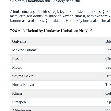
ekiplerimiz tarafından titizlikle değerlendirilir.
Alımlarımızda şeffaf bir süreç izleyerek, müşterilerimizle sağlıkl
metallerin geri dönüşüm sürecine kazandırılması, hem ekonomik
korunmasına olanak sağlamaktadır. Hadımköy
hurda
alan firmala
7/24 Açık Hadımköy Hurdacısı: Hurbaksan Ne Alır?
Galvaniz
Bil
Makine Hurdası
Sar
Plastik
Çi
Motor
Sac
Soyma Bakır
Hur
Hurda Ekovat
Tek
Klima
Çel
Pimapen
İnş
Alüminyum
Nik