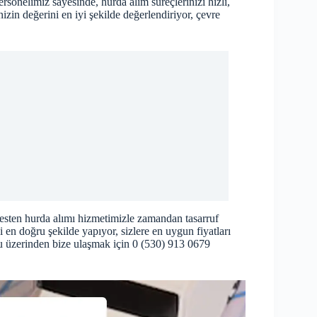
sonelimiz sayesinde, hurda alım süreçlerinizi hızlı,
nizin değerini en iyi şekilde değerlendiriyor, çevre
resten hurda alımı hizmetimizle zamandan tasarruf
 en doğru şekilde yapıyor, sizlere en uygun fiyatları
u üzerinden bize ulaşmak için 0 (530) 913 0679