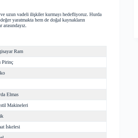
ı ve uzun vadeli ilişkiler kurmayı hedefliyoruz. Hurda
 değer yaratmakta hem de doğal kaynakların
r arasındayız.
gisayar Ram
ı Pirinç
nko
da Elmas
stil Makineleri
ik
aat İskelesi
el