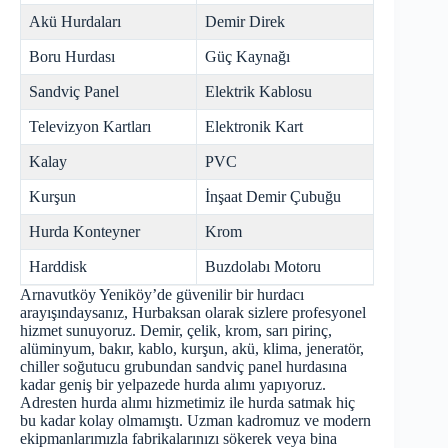
Akü Hurdaları
Demir Direk
Boru Hurdası
Güç Kaynağı
Sandviç Panel
Elektrik Kablosu
Televizyon Kartları
Elektronik Kart
Kalay
PVC
Kurşun
İnşaat Demir Çubuğu
Hurda Konteyner
Krom
Harddisk
Buzdolabı Motoru
Arnavutköy Yeniköy’de güvenilir bir hurdacı
arayışındaysanız, Hurbaksan olarak sizlere profesyonel
hizmet sunuyoruz. Demir, çelik, krom, sarı pirinç,
alüminyum, bakır, kablo, kurşun, akü, klima, jeneratör,
chiller soğutucu grubundan sandviç panel hurdasına
kadar geniş bir yelpazede hurda alımı yapıyoruz.
Adresten hurda alımı hizmetimiz ile hurda satmak hiç
bu kadar kolay olmamıştı. Uzman kadromuz ve modern
ekipmanlarımızla fabrikalarınızı sökerek veya bina