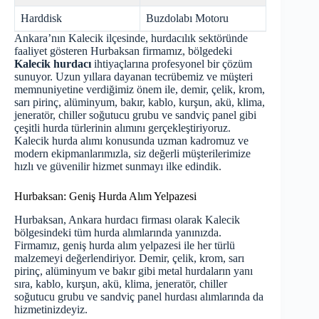
Harddisk
Buzdolabı Motoru
Ankara’nın Kalecik ilçesinde, hurdacılık sektöründe
faaliyet gösteren Hurbaksan firmamız, bölgedeki
Kalecik hurdacı
ihtiyaçlarına profesyonel bir çözüm
sunuyor. Uzun yıllara dayanan tecrübemiz ve müşteri
memnuniyetine verdiğimiz önem ile, demir, çelik, krom,
sarı pirinç, alüminyum, bakır, kablo, kurşun, akü, klima,
jeneratör, chiller soğutucu grubu ve sandviç panel gibi
çeşitli hurda türlerinin alımını gerçekleştiriyoruz.
Kalecik hurda alımı konusunda uzman kadromuz ve
modern ekipmanlarımızla, siz değerli müşterilerimize
hızlı ve güvenilir hizmet sunmayı ilke edindik.
Hurbaksan: Geniş Hurda Alım Yelpazesi
Hurbaksan,
Ankara hurdacı
firması olarak Kalecik
bölgesindeki tüm hurda alımlarında yanınızda.
Firmamız, geniş hurda alım yelpazesi ile her türlü
malzemeyi değerlendiriyor. Demir, çelik, krom, sarı
pirinç, alüminyum ve bakır gibi metal hurdaların yanı
sıra, kablo, kurşun, akü, klima, jeneratör, chiller
soğutucu grubu ve sandviç panel hurdası alımlarında da
hizmetinizdeyiz.