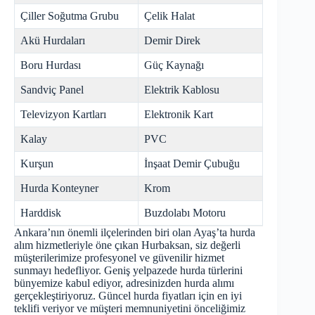
Çiller Soğutma Grubu
Çelik Halat
Akü Hurdaları
Demir Direk
Boru Hurdası
Güç Kaynağı
Sandviç Panel
Elektrik Kablosu
Televizyon Kartları
Elektronik Kart
Kalay
PVC
Kurşun
İnşaat Demir Çubuğu
Hurda Konteyner
Krom
Harddisk
Buzdolabı Motoru
Ankara’nın önemli ilçelerinden biri olan Ayaş’ta hurda
alım hizmetleriyle öne çıkan Hurbaksan, siz değerli
müşterilerimize profesyonel ve güvenilir hizmet
sunmayı hedefliyor. Geniş yelpazede hurda türlerini
bünyemize kabul ediyor, adresinizden hurda alımı
gerçekleştiriyoruz. Güncel hurda fiyatları için en iyi
teklifi veriyor ve müşteri memnuniyetini önceliğimiz