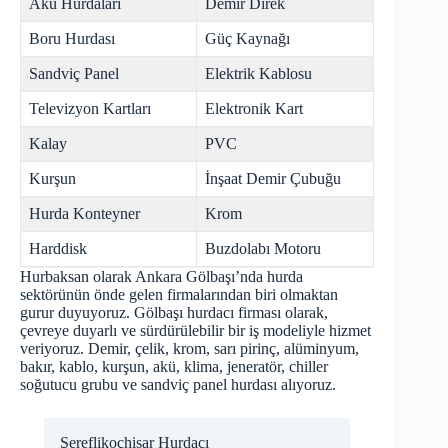
Akü Hurdaları
Demir Direk
Boru Hurdası
Güç Kaynağı
Sandviç Panel
Elektrik Kablosu
Televizyon Kartları
Elektronik Kart
Kalay
PVC
Kurşun
İnşaat Demir Çubuğu
Hurda Konteyner
Krom
Harddisk
Buzdolabı Motoru
Hurbaksan olarak Ankara Gölbaşı’nda hurda
sektörünün önde gelen firmalarından biri olmaktan
gurur duyuyoruz. Gölbaşı hurdacı firması olarak,
çevreye duyarlı ve sürdürülebilir bir iş modeliyle hizmet
veriyoruz. Demir, çelik, krom, sarı pirinç, alüminyum,
bakır, kablo, kurşun, akü, klima, jeneratör, chiller
soğutucu grubu ve sandviç panel hurdası alıyoruz.
Şereflikoçhisar Hurdacı