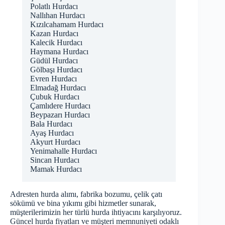
Polatlı Hurdacı
Nallıhan Hurdacı
Kızılcahamam Hurdacı
Kazan Hurdacı
Kalecik Hurdacı
Haymana Hurdacı
Güdül Hurdacı
Gölbaşı Hurdacı
Evren Hurdacı
Elmadağ Hurdacı
Çubuk Hurdacı
Çamlıdere Hurdacı
Beypazarı Hurdacı
Bala Hurdacı
Ayaş Hurdacı
Akyurt Hurdacı
Yenimahalle Hurdacı
Sincan Hurdacı
Mamak Hurdacı
Adresten hurda alımı, fabrika bozumu, çelik çatı
sökümü ve bina yıkımı gibi hizmetler sunarak,
müşterilerimizin her türlü hurda ihtiyacını karşılıyoruz.
Güncel hurda fiyatları ve müşteri memnuniyeti odaklı