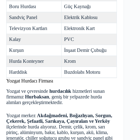
Boru Hurdası
Güç Kaynağı
Sandviç Panel
Elektrik Kablosu
Televizyon Kartları
Elektronik Kart
Kalay
PVC
Kurşun
İnşaat Demir Çubuğu
Hurda Konteyner
Krom
Harddisk
Buzdolabı Motoru
Yozgat Hurdacı Firması
Yozgat ve çevresinde
hurdacılık
hizmetleri sunan
firmamız
Hurbaksan
, geniş bir yelpazede hurda
alımları gerçekleştirmektedir.
Yozgat merkez
Akdağmadeni, Boğazlıyan, Sorgun,
Çekerek, Şefaatli, Sarıkaya, Çayıralan ve Yerköy
ilçelerinde hurda alıyoruz. Demir, çelik, krom, sarı
pirinç, alüminyum, bakır, kablo, kurşun, akü, klima,
jeneratör, chiller soğutucu grubu ve sandviç panel gibi