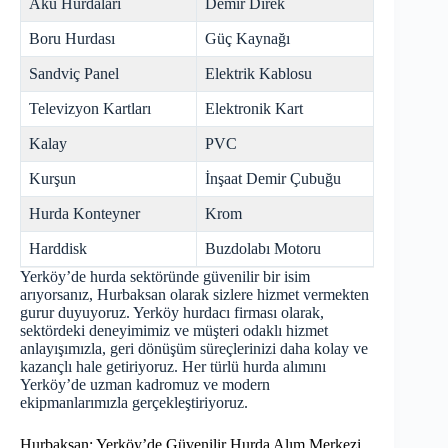
Akü Hurdaları
Demir Direk
Boru Hurdası
Güç Kaynağı
Sandviç Panel
Elektrik Kablosu
Televizyon Kartları
Elektronik Kart
Kalay
PVC
Kurşun
İnşaat Demir Çubuğu
Hurda Konteyner
Krom
Harddisk
Buzdolabı Motoru
Yerköy’de hurda sektöründe güvenilir bir isim
arıyorsanız, Hurbaksan olarak sizlere hizmet vermekten
gurur duyuyoruz. Yerköy hurdacı firması olarak,
sektördeki deneyimimiz ve müşteri odaklı hizmet
anlayışımızla, geri dönüşüm süreçlerinizi daha kolay ve
kazançlı hale getiriyoruz. Her türlü hurda alımını
Yerköy’de uzman kadromuz ve modern
ekipmanlarımızla gerçekleştiriyoruz.
Hurbaksan: Yerköy’de Güvenilir Hurda Alım Merkezi