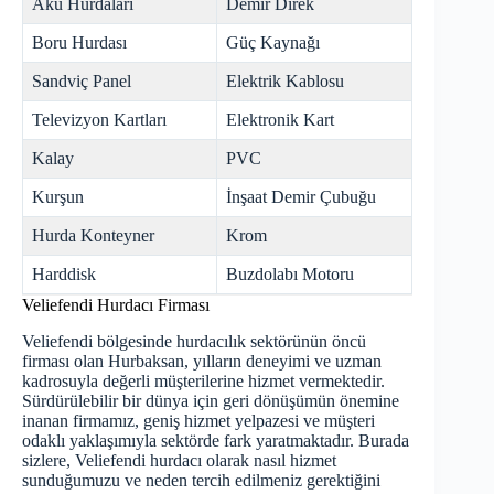
Akü Hurdaları
Demir Direk
Boru Hurdası
Güç Kaynağı
Sandviç Panel
Elektrik Kablosu
Televizyon Kartları
Elektronik Kart
Kalay
PVC
Kurşun
İnşaat Demir Çubuğu
Hurda Konteyner
Krom
Harddisk
Buzdolabı Motoru
Veliefendi Hurdacı Firması
Veliefendi bölgesinde hurdacılık sektörünün öncü
firması olan Hurbaksan, yılların deneyimi ve uzman
kadrosuyla değerli müşterilerine hizmet vermektedir.
Sürdürülebilir bir dünya için geri dönüşümün önemine
inanan firmamız, geniş hizmet yelpazesi ve müşteri
odaklı yaklaşımıyla sektörde fark yaratmaktadır. Burada
sizlere, Veliefendi hurdacı olarak nasıl hizmet
sunduğumuzu ve neden tercih edilmeniz gerektiğini