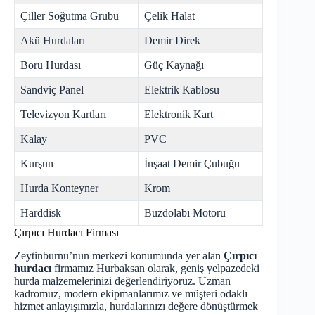
Çiller Soğutma Grubu
Çelik Halat
Akü Hurdaları
Demir Direk
Boru Hurdası
Güç Kaynağı
Sandviç Panel
Elektrik Kablosu
Televizyon Kartları
Elektronik Kart
Kalay
PVC
Kurşun
İnşaat Demir Çubuğu
Hurda Konteyner
Krom
Harddisk
Buzdolabı Motoru
Çırpıcı Hurdacı Firması
Zeytinburnu’nun merkezi konumunda yer alan
Çırpıcı
hurdacı
firmamız Hurbaksan olarak, geniş yelpazedeki
hurda malzemelerinizi değerlendiriyoruz. Uzman
kadromuz, modern ekipmanlarımız ve müşteri odaklı
hizmet anlayışımızla, hurdalarınızı değere dönüştürmek