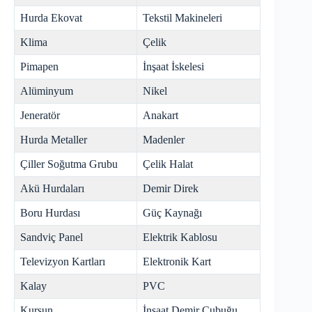
Hurda Ekovat
Tekstil Makineleri
Klima
Çelik
Pimapen
İnşaat İskelesi
Alüminyum
Nikel
Jeneratör
Anakart
Hurda Metaller
Madenler
Çiller Soğutma Grubu
Çelik Halat
Akü Hurdaları
Demir Direk
Boru Hurdası
Güç Kaynağı
Sandviç Panel
Elektrik Kablosu
Televizyon Kartları
Elektronik Kart
Kalay
PVC
Kurşun
İnşaat Demir Çubuğu