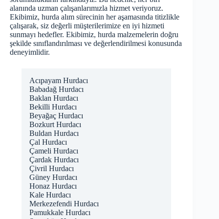
alanında uzman çalışanlarımızla hizmet veriyoruz.
Ekibimiz, hurda alım sürecinin her aşamasında titizlikle
çalışarak, siz değerli müşterilerimize en iyi hizmeti
sunmayı hedefler. Ekibimiz, hurda malzemelerin doğru
şekilde sınıflandırılması ve değerlendirilmesi konusunda
deneyimlidir.
Acıpayam Hurdacı
Babadağ Hurdacı
Baklan Hurdacı
Bekilli Hurdacı
Beyağaç Hurdacı
Bozkurt Hurdacı
Buldan Hurdacı
Çal Hurdacı
Çameli Hurdacı
Çardak Hurdacı
Çivril Hurdacı
Güney Hurdacı
Honaz Hurdacı
Kale Hurdacı
Merkezefendi Hurdacı
Pamukkale Hurdacı