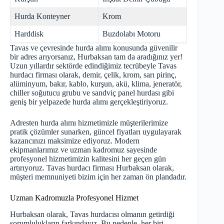
Hurda Konteyner
Krom
Harddisk
Buzdolabı Motoru
Tavas ve çevresinde hurda alımı konusunda güvenilir
bir adres arıyorsanız, Hurbaksan tam da aradığınız yer!
Uzun yıllardır sektörde edindiğimiz tecrübeyle Tavas
hurdacı firması olarak, demir, çelik, krom, sarı pirinç,
alüminyum, bakır, kablo, kurşun, akü, klima, jeneratör,
chiller soğutucu grubu ve sandviç panel hurdası gibi
geniş bir yelpazede hurda alımı gerçekleştiriyoruz.
Adresten hurda alımı hizmetimizle müşterilerimize
pratik çözümler sunarken, güncel fiyatları uygulayarak
kazancınızı maksimize ediyoruz. Modern
ekipmanlarımız ve uzman kadromuz sayesinde
profesyonel hizmetimizin kalitesini her geçen gün
artırıyoruz. Tavas hurdacı firması Hurbaksan olarak,
müşteri memnuniyeti bizim için her zaman ön plandadır.
Uzman Kadromuzla Profesyonel Hizmet
Hurbaksan olarak, Tavas hurdacısı olmanın getirdiği
sorumlulukların farkındayız. Bu nedenle, her biri