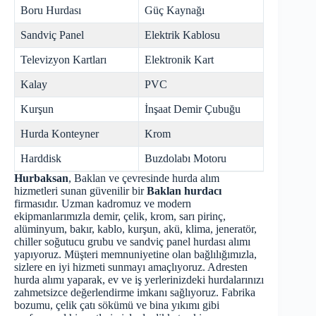
Boru Hurdası
Güç Kaynağı
Sandviç Panel
Elektrik Kablosu
Televizyon Kartları
Elektronik Kart
Kalay
PVC
Kurşun
İnşaat Demir Çubuğu
Hurda Konteyner
Krom
Harddisk
Buzdolabı Motoru
Hurbaksan
, Baklan ve çevresinde hurda alım
hizmetleri sunan güvenilir bir
Baklan hurdacı
firmasıdır. Uzman kadromuz ve modern
ekipmanlarımızla demir, çelik, krom, sarı pirinç,
alüminyum, bakır, kablo, kurşun, akü, klima, jeneratör,
chiller soğutucu grubu ve sandviç panel hurdası alımı
yapıyoruz. Müşteri memnuniyetine olan bağlılığımızla,
sizlere en iyi hizmeti sunmayı amaçlıyoruz. Adresten
hurda alımı yaparak, ev ve iş yerlerinizdeki hurdalarınızı
zahmetsizce değerlendirme imkanı sağlıyoruz. Fabrika
bozumu, çelik çatı sökümü ve bina yıkımı gibi