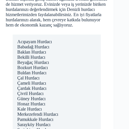
de hizmet veriyoruz. Evinizde veya iş yerinizde biriken
hurdalarınızı değerlendirmek için
Denizli hurdacı
hizmetlerimizden faydalanabilirsiniz. En iyi fiyatlarla
hurdalarınızı alarak, hem çevreye katkıda bulunuyor
hem de ekonomik kazanç sağlıyoruz.
Acıpayam Hurdacı
Babadağ Hurdacı
Baklan Hurdacı
Bekilli Hurdacı
Beyağaç Hurdacı
Bozkurt Hurdacı
Buldan Hurdacı
Çal Hurdacı
Çameli Hurdacı
Çardak Hurdacı
Çivril Hurdacı
Güney Hurdacı
Honaz Hurdacı
Kale Hurdacı
Merkezefendi Hurdacı
Pamukkale Hurdacı
Sarayköy Hurdacı