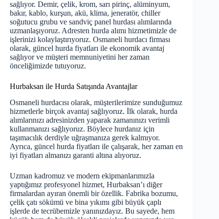
sağlıyor. Demir, çelik, krom, sarı pirinç, alüminyum,
bakır, kablo, kurşun, akü, klima, jeneratör, chiller
soğutucu grubu ve sandviç panel hurdası alımlarında
uzmanlaşıyoruz. Adresten hurda alımı hizmetimizle de
işlerinizi kolaylaştırıyoruz. Osmaneli hurdacı firması
olarak, güncel hurda fiyatları ile ekonomik avantaj
sağlıyor ve müşteri memnuniyetini her zaman
önceliğimizde tutuyoruz.
Hurbaksan ile Hurda Satışında Avantajlar
Osmaneli hurdacısı olarak, müşterilerimize sunduğumuz
hizmetlerle birçok avantaj sağlıyoruz. İlk olarak, hurda
alımlarınızı adresinizden yaparak zamanınızı verimli
kullanmanızı sağlıyoruz. Böylece hurdanız için
taşımacılık derdiyle uğraşmanıza gerek kalmıyor.
Ayrıca,
güncel hurda fiyatları
ile çalışarak, her zaman en
iyi fiyatları almanızı garanti altına alıyoruz.
Uzman kadromuz ve modern ekipmanlarımızla
yaptığımız profesyonel hizmet, Hurbaksan’ı diğer
firmalardan ayıran önemli bir özellik. Fabrika bozumu,
çelik çatı sökümü ve bina yıkımı gibi büyük çaplı
işlerde de tecrübemizle yanınızdayız. Bu sayede, hem