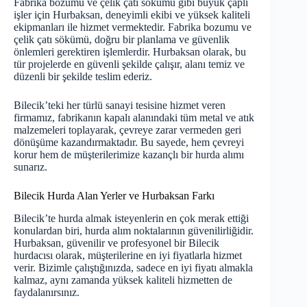
Fabrika bozumu ve çelik çatı sökümü gibi büyük çaplı
işler için Hurbaksan, deneyimli ekibi ve yüksek kaliteli
ekipmanları ile hizmet vermektedir. Fabrika bozumu ve
çelik çatı sökümü, doğru bir planlama ve güvenlik
önlemleri gerektiren işlemlerdir. Hurbaksan olarak, bu
tür projelerde en güvenli şekilde çalışır, alanı temiz ve
düzenli bir şekilde teslim ederiz.
Bilecik’teki her türlü sanayi tesisine hizmet veren
firmamız, fabrikanın kapalı alanındaki tüm metal ve atık
malzemeleri toplayarak, çevreye zarar vermeden geri
dönüşüme kazandırmaktadır. Bu sayede, hem çevreyi
korur hem de müşterilerimize kazançlı bir hurda alımı
sunarız.
Bilecik Hurda Alan Yerler ve Hurbaksan Farkı
Bilecik’te hurda almak isteyenlerin en çok merak ettiği
konulardan biri, hurda alım noktalarının güvenilirliğidir.
Hurbaksan, güvenilir ve profesyonel bir Bilecik
hurdacısı olarak, müşterilerine en iyi fiyatlarla hizmet
verir. Bizimle çalıştığınızda, sadece en iyi fiyatı almakla
kalmaz, aynı zamanda yüksek kaliteli hizmetten de
faydalanırsınız.