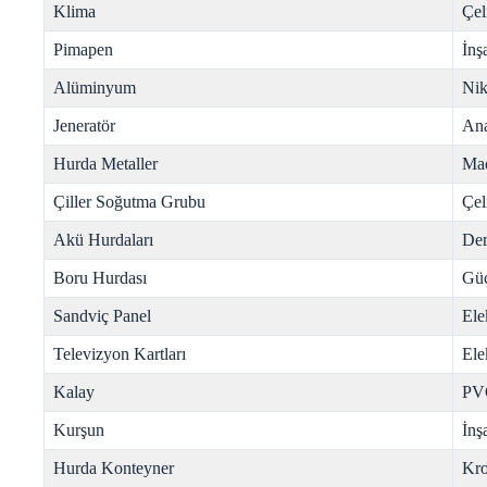
Klima
Çel
Pimapen
İnş
Alüminyum
Nik
Jeneratör
Ana
Hurda Metaller
Mad
Çiller Soğutma Grubu
Çel
Akü Hurdaları
Dem
Boru Hurdası
Gü
Sandviç Panel
Ele
Televizyon Kartları
Ele
Kalay
PV
Kurşun
İnş
Hurda Konteyner
Kr