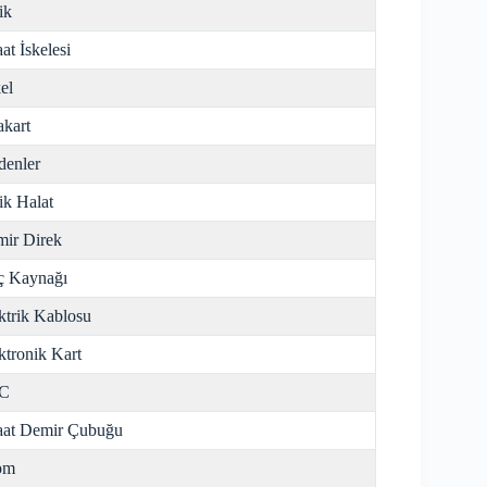
ik
aat İskelesi
el
kart
enler
ik Halat
ir Direk
ç Kaynağı
ktrik Kablosu
ktronik Kart
C
aat Demir Çubuğu
om