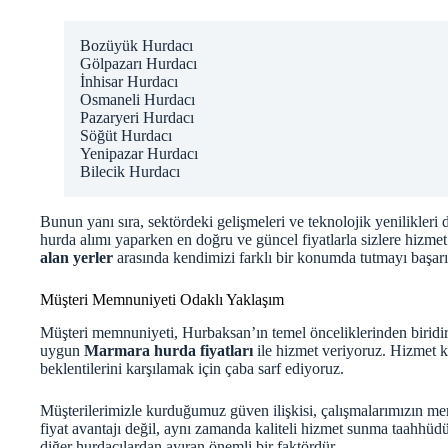
Bozüyük Hurdacı
Gölpazarı Hurdacı
İnhisar Hurdacı
Osmaneli Hurdacı
Pazaryeri Hurdacı
Söğüt Hurdacı
Yenipazar Hurdacı
Bilecik Hurdacı
Bunun yanı sıra, sektördeki gelişmeleri ve teknolojik yenilikleri
hurda alımı yaparken en doğru ve güncel fiyatlarla sizlere hizme
alan yerler
arasında kendimizi farklı bir konumda tutmayı başar
Müşteri Memnuniyeti Odaklı Yaklaşım
Müşteri memnuniyeti, Hurbaksan’ın temel önceliklerinden biridir
uygun
Marmara hurda fiyatları
ile hizmet veriyoruz. Hizmet ka
beklentilerini karşılamak için çaba sarf ediyoruz.
Müşterilerimizle kurduğumuz güven ilişkisi, çalışmalarımızın me
fiyat avantajı değil, aynı zamanda kaliteli hizmet sunma taahhü
diğer hurdacılardan ayıran önemli bir faktördür.