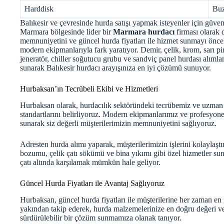
Harddisk
Buz
Balıkesir ve çevresinde hurda satışı yapmak isteyenler için güven
Marmara bölgesinde lider bir
Marmara hurdacı
firması olarak 
memnuniyetini ve güncel hurda fiyatları ile hizmet sunmayı önc
modern ekipmanlarıyla fark yaratıyor. Demir, çelik, krom, sarı pi
jeneratör, chiller soğutucu grubu ve sandviç panel hurdası alımla
sunarak Balıkesir hurdacı arayışınıza en iyi çözümü sunuyor.
Hurbaksan’ın Tecrübeli Ekibi ve Hizmetleri
Hurbaksan olarak, hurdacılık sektöründeki tecrübemiz ve uzma
standartlarını belirliyoruz. Modern ekipmanlarımız ve profesyonel 
sunarak siz değerli müşterilerimizin memnuniyetini sağlıyoruz.
Adresten hurda alımı yaparak, müşterilerimizin işlerini kolaylaştı
bozumu, çelik çatı sökümü ve bina yıkımı gibi özel hizmetler s
çatı altında karşılamak mümkün hale geliyor.
Güncel Hurda Fiyatları ile Avantaj Sağlıyoruz
Hurbaksan,
güncel hurda fiyatları
ile müşterilerine her zaman en 
yakından takip ederek, hurda malzemelerinize en doğru değeri ver
sürdürülebilir bir çözüm sunmamıza olanak tanıyor.