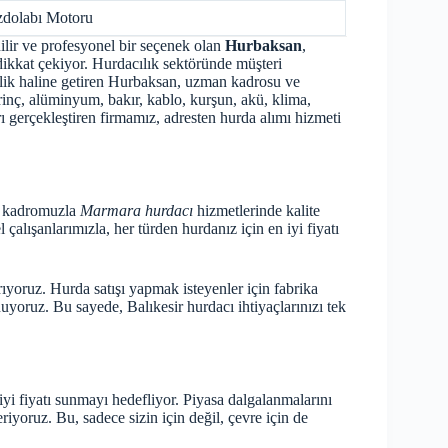
dolabı Motoru
ilir ve profesyonel bir seçenek olan
Hurbaksan
,
dikkat çekiyor. Hurdacılık sektöründe müşteri
elik haline getiren Hurbaksan, uzman kadrosu ve
rinç, alüminyum, bakır, kablo, kurşun, akü, klima,
rı gerçekleştiren firmamız, adresten hurda alımı hizmeti
n kadromuzla
Marmara hurdacı
hizmetlerinde kalite
çalışanlarımızla, her türden hurdanız için en iyi fiyatı
rıyoruz. Hurda satışı yapmak isteyenler için fabrika
unuyoruz. Bu sayede,
Balıkesir hurdacı
ihtiyaçlarınızı tek
iyi fiyatı sunmayı hedefliyor. Piyasa dalgalanmalarını
iyoruz. Bu, sadece sizin için değil, çevre için de