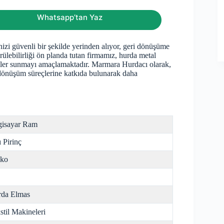
Whatsapp’tan Yaz
nizi güvenli bir şekilde yerinden alıyor, geri dönüşüme
rülebilirliği ön planda tutan firmamız, hurda metal
özümler sunmayı amaçlamaktadır. Marmara Hurdacı olarak,
i dönüşüm süreçlerine katkıda bulunarak daha
gisayar Ram
ı Pirinç
nko
da Elmas
stil Makineleri