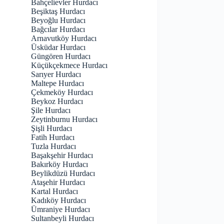
Bahçelievler Hurdacı
Beşiktaş Hurdacı
Beyoğlu Hurdacı
Bağcılar Hurdacı
Arnavutköy Hurdacı
Üsküdar Hurdacı
Güngören Hurdacı
Küçükçekmece Hurdacı
Sarıyer Hurdacı
Maltepe Hurdacı
Çekmeköy Hurdacı
Beykoz Hurdacı
Şile Hurdacı
Zeytinburnu Hurdacı
Şişli Hurdacı
Fatih Hurdacı
Tuzla Hurdacı
Başakşehir Hurdacı
Bakırköy Hurdacı
Beylikdüzü Hurdacı
Ataşehir Hurdacı
Kartal Hurdacı
Kadıköy Hurdacı
Ümraniye Hurdacı
Sultanbeyli Hurdacı