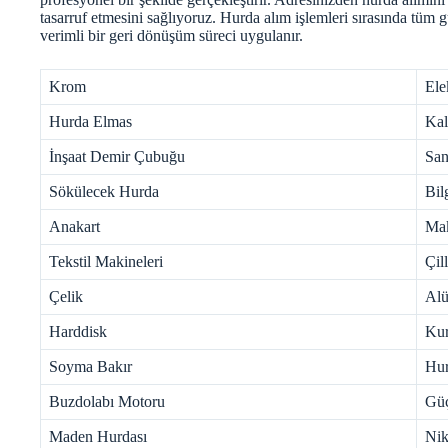
tasarruf etmesini sağlıyoruz. Hurda alım işlemleri sırasında tüm 
verimli bir geri dönüşüm süreci uygulanır.
Krom
Ele
Hurda Elmas
Kal
İnşaat Demir Çubuğu
San
Sökülecek Hurda
Bil
Anakart
Mak
Tekstil Makineleri
Çil
Çelik
Al
Harddisk
Ku
Soyma Bakır
Hur
Buzdolabı Motoru
Gü
Maden Hurdası
Nik