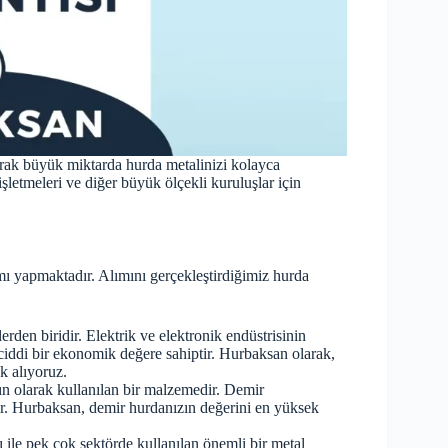
parak büyük miktarda hurda metalinizi kolayca
 işletmeleri ve diğer büyük ölçekli kuruluşlar için
mı yapmaktadır. Alımını gerçekleştirdiğimiz hurda
erden biridir. Elektrik ve elektronik endüstrisinin
ciddi bir ekonomik değere sahiptir. Hurbaksan olarak,
k alıyoruz.
gın olarak kullanılan bir malzemedir. Demir
elir. Hurbaksan, demir hurdanızın değerini en yüksek
ı ile pek çok sektörde kullanılan önemli bir metal