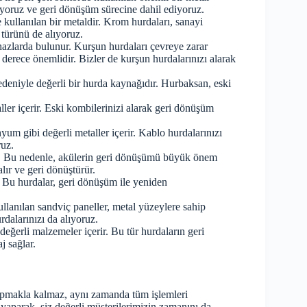
yoruz ve geri dönüşüm sürecine dahil ediyoruz.
 kullanılan bir metaldir. Krom hurdaları, sanayi
türünü de alıyoruz.
ihazlarda bulunur. Kurşun hurdaları çevreye zarar
 derece önemlidir. Bizler de kurşun hurdalarınızı alarak
nedeniyle değerli bir hurda kaynağıdır. Hurbaksan, eski
ller içerir. Eski kombilerinizi alarak geri dönüşüm
nyum gibi değerli metaller içerir. Kablo hurdalarınızı
ruz.
rir. Bu nedenle, akülerin geri dönüşümü büyük önem
alır ve geri dönüştürür.
ir. Bu hurdalar, geri dönüşüm ile yeniden
ullanılan sandviç paneller, metal yüzeylere sahip
alarınızı da alıyoruz.
 değerli malzemeler içerir. Bu tür hurdaların geri
j sağlar.
yapmakla kalmaz, aynı zamanda tüm işlemleri
 yaparak, siz değerli müşterilerimizin zamanını da