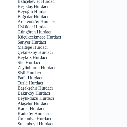
Bahçelievler Hurdacı
Beşiktaş Hurdacı
Beyoğlu Hurdacı
Bağcılar Hurdacı
Arnavutköy Hurdacı
Üsküdar Hurdacı
Güngören Hurdacı
Küçükçekmece Hurdacı
Sarıyer Hurdacı
Maltepe Hurdacı
Çekmeköy Hurdacı
Beykoz Hurdacı
Şile Hurdacı
Zeytinburnu Hurdacı
Şişli Hurdacı
Fatih Hurdacı
Tuzla Hurdacı
Başakşehir Hurdacı
Bakırköy Hurdacı
Beylikdüzü Hurdacı
Ataşehir Hurdacı
Kartal Hurdacı
Kadıköy Hurdacı
Ümraniye Hurdacı
Sultanbeyli Hurdacı