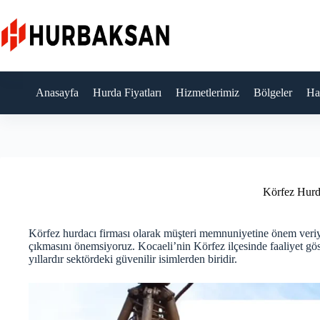
Skip
to
content
Anasayfa
Hurda Fiyatları
Hizmetlerimiz
Bölgeler
Ha
Körfez Hurd
Körfez hurdacı firması olarak müşteri memnuniyetine önem veriyor
çıkmasını önemsiyoruz. Kocaeli’nin Körfez ilçesinde faaliyet g
yıllardır sektördeki güvenilir isimlerden biridir.