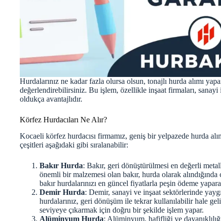
Hurdalarınız ne kadar fazla olursa olsun, tonajlı hurda alımı ya
değerlendirebilirsiniz. Bu işlem, özellikle inşaat firmaları, sanayi
oldukça avantajlıdır.
Körfez Hurdacıları Ne Alır?
Kocaeli körfez hurdacısı firmamız, geniş bir yelpazede hurda alı
çeşitleri aşağıdaki gibi sıralanabilir:
Bakır Hurda
: Bakır, geri dönüştürülmesi en değerli metall
önemli bir malzemesi olan bakır, hurda olarak alındığında 
bakır hurdalarınızı en güncel fiyatlarla peşin ödeme yapara
Demir Hurda
: Demir, sanayi ve inşaat sektörlerinde yay
hurdalarınız, geri dönüşüm ile tekrar kullanılabilir hale g
seviyeye çıkarmak için doğru bir şekilde işlem yapar.
Alüminyum Hurda
: Alüminyum, hafifliği ve dayanıklılığ