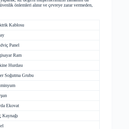
güvenlik önlemleri alınır ve çevreye zarar vermeden,
ktrik Kablosu
ay
dviç Panel
gisayar Ram
ine Hurdası
ler Soğutma Grubu
üminyum
rşun
da Ekovat
ç Kaynağı
el