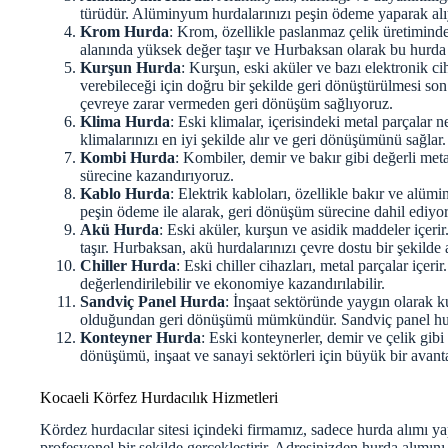
türüdür. Alüminyum hurdalarınızı peşin ödeme yaparak alı
Krom Hurda
: Krom, özellikle paslanmaz çelik üretiminde
alanında yüksek değer taşır ve Hurbaksan olarak bu hurda 
Kurşun Hurda
: Kurşun, eski aküler ve bazı elektronik c
verebileceği için doğru bir şekilde geri dönüştürülmesi son
çevreye zarar vermeden geri dönüşüm sağlıyoruz.
Klima Hurda
: Eski klimalar, içerisindeki metal parçalar 
klimalarınızı en iyi şekilde alır ve geri dönüşümünü sağlar.
Kombi Hurda
: Kombiler, demir ve bakır gibi değerli meta
sürecine kazandırıyoruz.
Kablo Hurda
: Elektrik kabloları, özellikle bakır ve alümi
peşin ödeme ile alarak, geri dönüşüm sürecine dahil ediyo
Akü Hurda
: Eski aküler, kurşun ve asidik maddeler içe
taşır. Hurbaksan, akü hurdalarınızı çevre dostu bir şekilde 
Chiller Hurda
: Eski chiller cihazları, metal parçalar içer
değerlendirilebilir ve ekonomiye kazandırılabilir.
Sandviç Panel Hurda
: İnşaat sektöründe yaygın olarak k
olduğundan geri dönüşümü mümkündür. Sandviç panel hurd
Konteyner Hurda
: Eski konteynerler, demir ve çelik gibi
dönüşümü, inşaat ve sanayi sektörleri için büyük bir avanta
Kocaeli Körfez Hurdacılık Hizmetleri
Kördez hurdacılar sitesi içindeki firmamız, sadece hurda alımı 
profesyonel bir şekilde gerçekleştirir. Adresinizden hurda alımını