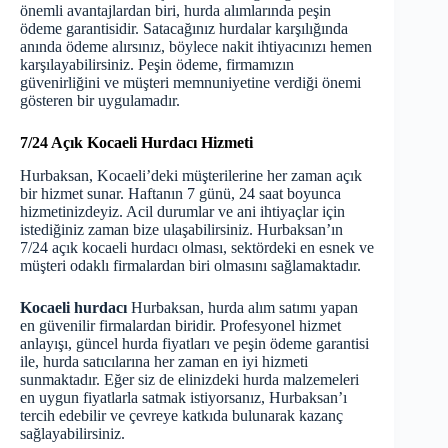
önemli avantajlardan biri, hurda alımlarında peşin
ödeme garantisidir. Satacağınız hurdalar karşılığında
anında ödeme alırsınız, böylece nakit ihtiyacınızı hemen
karşılayabilirsiniz. Peşin ödeme, firmamızın
güvenirliğini ve müşteri memnuniyetine verdiği önemi
gösteren bir uygulamadır.
7/24 Açık Kocaeli Hurdacı Hizmeti
Hurbaksan, Kocaeli’deki müşterilerine her zaman açık
bir hizmet sunar. Haftanın 7 günü, 24 saat boyunca
hizmetinizdeyiz. Acil durumlar ve ani ihtiyaçlar için
istediğiniz zaman bize ulaşabilirsiniz. Hurbaksan’ın
7/24 açık kocaeli hurdacı olması, sektördeki en esnek ve
müşteri odaklı firmalardan biri olmasını sağlamaktadır.
Kocaeli hurdacı
Hurbaksan, hurda alım satımı yapan
en güvenilir firmalardan biridir. Profesyonel hizmet
anlayışı, güncel hurda fiyatları ve peşin ödeme garantisi
ile, hurda satıcılarına her zaman en iyi hizmeti
sunmaktadır. Eğer siz de elinizdeki hurda malzemeleri
en uygun fiyatlarla satmak istiyorsanız, Hurbaksan’ı
tercih edebilir ve çevreye katkıda bulunarak kazanç
sağlayabilirsiniz.