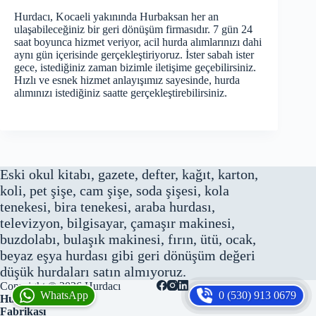
Hurdacı, Kocaeli yakınında Hurbaksan her an
ulaşabileceğiniz bir geri dönüşüm firmasıdır. 7 gün 24
saat boyunca hizmet veriyor, acil hurda alımlarınızı dahi
aynı gün içerisinde gerçekleştiriyoruz. İster sabah ister
gece, istediğiniz zaman bizimle iletişime geçebilirsiniz.
Hızlı ve esnek hizmet anlayışımız sayesinde, hurda
alımınızı istediğiniz saatte gerçekleştirebilirsiniz.
Eski okul kitabı, gazete, defter, kağıt, karton,
koli, pet şişe, cam şişe, soda şişesi, kola
tenekesi, bira tenekesi, araba hurdası,
televizyon, bilgisayar, çamaşır makinesi,
buzdolabı, bulaşık makinesi, fırın, ütü, ocak,
beyaz eşya hurdası gibi geri dönüşüm değeri
düşük hurdaları satın almıyoruz.
Copyright © 2026
Hurdacı
WhatsApp
0 (530) 913 0679
Hurbaksan Hurda
Fabrikası