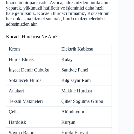
hizmetin bir parçasıdır. Ayrıca, adresinizden hurda alımı
yaparak, yükünüzü hafifletir ve işleminizi daha hızlı
hale getirirsiniz. Kocaeli hurdacı firmamız, Kocaeli’nin
her noktasına hizmet sunarak, hurda malzemelerinizi
adresinizden alır.
Kocaeli Hurdacısı Ne Alır?
Krom
Elektrik Kablosu
Hurda Elmas
Kalay
İnşaat Demir Çubuğu
Sandviç Panel
Sökülecek Hurda
Bilgisayar Ram
Anakart
Makine Hurdası
Tekstil Makineleri
Çiller Soğutma Grubu
Çelik
Alüminyum
Harddisk
Kurşun
Soyma Bakır
Hurda Ekovat