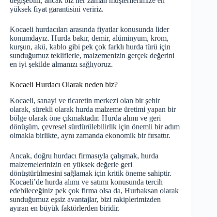
değişebilir, ancak biz her zaman müşterilerimize en
yüksek fiyat garantisini veririz.
Kocaeli hurdacıları arasında fiyatlar konusunda lider
konumdayız. Hurda bakır, demir, alüminyum, krom,
kurşun, akü, kablo gibi pek çok farklı hurda türü için
sunduğumuz tekliflerle, malzemenizin gerçek değerini
en iyi şekilde almanızı sağlıyoruz.
Kocaeli Hurdacı Olarak neden biz?
Kocaeli, sanayi ve ticaretin merkezi olan bir şehir
olarak, sürekli olarak hurda malzeme üretimi yapan bir
bölge olarak öne çıkmaktadır. Hurda alımı ve geri
dönüşüm, çevresel sürdürülebilirlik için önemli bir adım
olmakla birlikte, aynı zamanda ekonomik bir fırsattır.
Ancak, doğru hurdacı firmasıyla çalışmak, hurda
malzemelerinizin en yüksek değerle geri
dönüştürülmesini sağlamak için kritik öneme sahiptir.
Kocaeli’de hurda alımı ve satımı konusunda tercih
edebileceğiniz pek çok firma olsa da, Hurbaksan olarak
sunduğumuz eşsiz avantajlar, bizi rakiplerimizden
ayıran en büyük faktörlerden biridir.