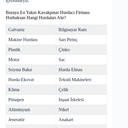
içerisindeyiz.
Buraya En Yakın Kavakpınar Hurdacı Firması:
Hurbaksan Hangi Hurdaları Alır?
Galvaniz
Bilgisayar Ram
Makine Hurdası
Sarı Pirinç
Plastik
Çinko
Motor
Sac
Soyma Bakır
Hurda Elmas
Hurda Ekovat
Tekstil Makineleri
Klima
Çelik
Pimapen
İnşaat İskelesi
Alüminyum
Nikel
Jeneratör
Anakart