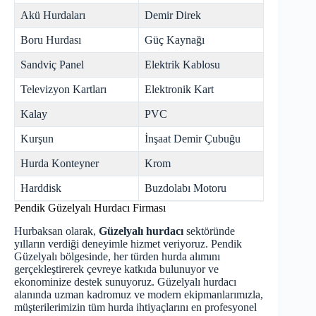
Akü Hurdaları
Demir Direk
Boru Hurdası
Güç Kaynağı
Sandviç Panel
Elektrik Kablosu
Televizyon Kartları
Elektronik Kart
Kalay
PVC
Kurşun
İnşaat Demir Çubuğu
Hurda Konteyner
Krom
Harddisk
Buzdolabı Motoru
Pendik Güzelyalı Hurdacı Firması
Hurbaksan olarak,
Güzelyalı hurdacı
sektöründe
yılların verdiği deneyimle hizmet veriyoruz. Pendik
Güzelyalı bölgesinde, her türden hurda alımını
gerçekleştirerek çevreye katkıda bulunuyor ve
ekonominize destek sunuyoruz. Güzelyalı hurdacı
alanında uzman kadromuz ve modern ekipmanlarımızla,
müşterilerimizin tüm hurda ihtiyaçlarını en profesyonel