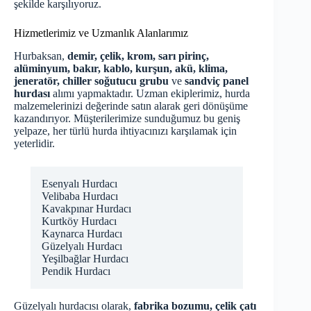
şekilde karşılıyoruz.
Hizmetlerimiz ve Uzmanlık Alanlarımız
Hurbaksan,
demir, çelik, krom, sarı pirinç,
alüminyum, bakır, kablo, kurşun, akü, klima,
jeneratör, chiller soğutucu grubu
ve
sandviç panel
hurdası
alımı yapmaktadır. Uzman ekiplerimiz, hurda
malzemelerinizi değerinde satın alarak geri dönüşüme
kazandırıyor. Müşterilerimize sunduğumuz bu geniş
yelpaze, her türlü hurda ihtiyacınızı karşılamak için
yeterlidir.
Esenyalı Hurdacı
Velibaba Hurdacı
Kavakpınar Hurdacı
Kurtköy Hurdacı
Kaynarca Hurdacı
Güzelyalı Hurdacı
Yeşilbağlar Hurdacı
Pendik Hurdacı
Güzelyalı hurdacısı olarak,
fabrika bozumu, çelik çatı