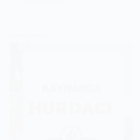
Sakarya
,
Bölgeler
Kaynarca Hurdacı