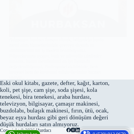
Adapazarı hurdacı firması olarak, bölgedeki hurda
metal alım hizmetlerimizle çevreye duyarlı ve
sürdürülebilir bir iş modeli benimsiyoruz.
İhtiyaçlarınıza uygun, hızlı ve güvenilir çözümler
sunarak, hurda metallerinizi en iyi fiyatlarla
değerlendiriyoruz. Profesyonel ekibimizle, hem
bireysel hem de kurumsal müşterilerimize hizmet
veriyor,…
Eski okul kitabı, gazete, defter, kağıt, karton,
Sakarya
koli, pet şişe, cam şişe, soda şişesi, kola
tenekesi, bira tenekesi, araba hurdası,
televizyon, bilgisayar, çamaşır makinesi,
buzdolabı, bulaşık makinesi, fırın, ütü, ocak,
beyaz eşya hurdası gibi geri dönüşüm değeri
düşük hurdaları satın almıyoruz.
Copyright © 2026
Hurdacı