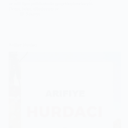
ve adil fiyat politikamızla gerçekleştirmekteyiz.
Demir, bakır, alüminyum ve…
Sakarya
Arifiye Hurdacı