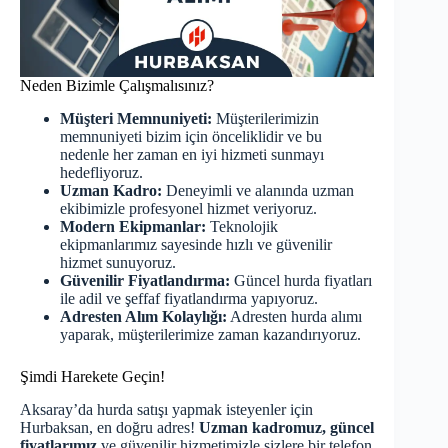
Neden Bizimle Çalışmalısınız?
Müşteri Memnuniyeti:
Müşterilerimizin
memnuniyeti bizim için önceliklidir ve bu
nedenle her zaman en iyi hizmeti sunmayı
hedefliyoruz.
Uzman Kadro:
Deneyimli ve alanında uzman
ekibimizle profesyonel hizmet veriyoruz.
Modern Ekipmanlar:
Teknolojik
ekipmanlarımız sayesinde hızlı ve güvenilir
hizmet sunuyoruz.
Güvenilir Fiyatlandırma:
Güncel hurda fiyatları
ile adil ve şeffaf fiyatlandırma yapıyoruz.
Adresten Alım Kolaylığı:
Adresten hurda alımı
yaparak, müşterilerimize zaman kazandırıyoruz.
Şimdi Harekete Geçin!
Aksaray’da hurda satışı yapmak isteyenler için
Hurbaksan, en doğru adres!
Uzman kadromuz, güncel
fiyatlarımız
ve güvenilir hizmetimizle sizlere bir telefon