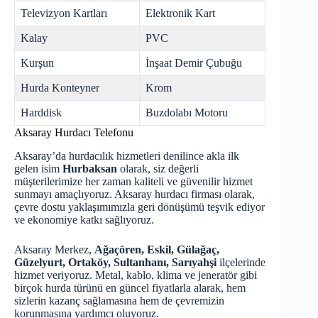
Televizyon Kartları
Elektronik Kart
Kalay
PVC
Kurşun
İnşaat Demir Çubuğu
Hurda Konteyner
Krom
Harddisk
Buzdolabı Motoru
Aksaray Hurdacı Telefonu
Aksaray’da hurdacılık hizmetleri denilince akla ilk
gelen isim
Hurbaksan
olarak, siz değerli
müşterilerimize her zaman kaliteli ve güvenilir hizmet
sunmayı amaçlıyoruz.
Aksaray hurdacı
firması olarak,
çevre dostu yaklaşımımızla geri dönüşümü teşvik ediyor
ve ekonomiye katkı sağlıyoruz.
Aksaray Merkez,
Ağaçören, Eskil, Gülağaç,
Güzelyurt, Ortaköy, Sultanhanı, Sarıyahşi
ilçelerinde
hizmet veriyoruz. Metal, kablo, klima ve jeneratör gibi
birçok hurda türünü en güncel fiyatlarla alarak, hem
sizlerin kazanç sağlamasına hem de çevremizin
korunmasına yardımcı oluyoruz.