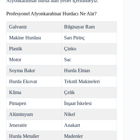
Afyonkarahisar
hurda
alan yerler içerisindeyiz.
Profesyonel Afyonkarahisar Hurdacı Ne Alır?
Galvaniz
Bilgisayar Ram
Makine Hurdası
Sarı Pirinç
Plastik
Çinko
Motor
Sac
Soyma Bakır
Hurda Elmas
Hurda Ekovat
Tekstil Makineleri
Klima
Çelik
Pimapen
İnşaat İskelesi
Alüminyum
Nikel
Jeneratör
Anakart
Hurda Metaller
Madenler