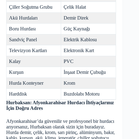
Çiller Soğutma Grubu
Çelik Halat
Akü Hurdaları
Demir Direk
Boru Hurdası
Güç Kaynağı
Sandviç Panel
Elektrik Kablosu
Televizyon Kartları
Elektronik Kart
Kalay
PVC
Kurşun
İnşaat Demir Çubuğu
Hurda Konteyner
Krom
Harddisk
Buzdolabı Motoru
Hurbaksan: Afyonkarahisar Hurdacı İhtiyaçlarınız
İçin Doğru Adres
Afyonkarahisar’da güvenilir ve profesyonel bir hurdacı
arıyorsanız, Hurbaksan olarak sizin için buradayız.
Hurda demir, çelik, krom, sarı pirinç, alüminyum, bakır,
kablo, kurşun, akü, klima, jeneratör,
chiller
soğutucu