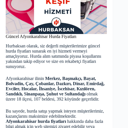
Güncel Afyonkarahisar Hurda Fiyatları
Hurbaksan olarak, siz değerli müşterilerimize
güncel
hurda fiyatları
sunarak en iyi hizmeti vermeyi
amaçlıyoruz. Hurda alım satımında piyasa koşullarını
yakından takip ediyor ve size en rekabetçi fiyatları
sunuyoruz.
Afyonkarahisar ilinin
Merkez, Başmakçı, Bayat,
Bolvadin, Çay, Çobanlar, Dazkırı, Dinar, Emirdağ,
Evciler, Hocalar, İhsaniye, İscehisar, Kızılören,
Sandıklı, Sinanpaşa, Şuhut ve Sultandağı
olmak
üzere 18 ilçesi, 107 beldesi, 392 köyünde geçerlidir.
Bu sayede, hurda satışı yapmak isteyen müşterilerimiz,
kazançlarını maksimize edebilmektedir.
Afyonkarahisar hurda fiyatları
hakkında daha fazla
bilgi almak için web sitemizi ziyaret edebilir veya