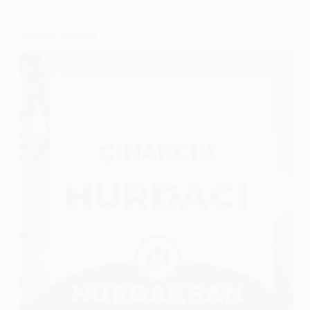
Çınarcık Hurdacı