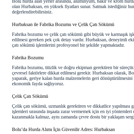
Bolu hurda alan yerler arasında, alüminyum, bakır ve krom hurdala
olan Hurbaksan, en yüksek fiyatları sunar. Satmak istediğiniz hur
değerlendirebilirsiniz.
Hurbaksan ile Fabrika Bozumu ve Çelik Çatı Sökümü
Fabrika bozumu ve çelik çatı sökümü gibi büyük ve karmaşık işle
edilmesi gereken pek çok detay vardır. Hurbaksan, deneyimli ek
çatı sökümü işlemlerini profesyonel bir şekilde yapmaktadır.
Fabrika Bozumu
Fabrika bozumu, titizlik ve doğru ekipman gerektiren bir süreçti
çevresel faktörlere dikkat edilmesi gerekir. Hurbaksan olarak, B
yaparak, geriye kalan hurda malzemelerin geri dönüştürülmesini
ekonomik fayda sağlıyoruz.
Çelik Çatı Sökümü
Çelik çatı sökümü, uzmanlık gerektiren ve dikkatlice yapılması g
işlemleri sırasında inşaata zarar vermemek için en iyi yöntemler
kazanmakla kalmaz, aynı zamanda çevre dostu bir yaklaşım sergi
Bolu’da Hurda Alımı İçin Güvenilir Adres: Hurbaksan