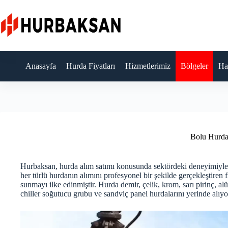
Skip
to
content
Anasayfa
Hurda Fiyatları
Hizmetlerimiz
Bölgeler
Ha
Bolu Hurda
Hurbaksan, hurda alım satımı konusunda sektördeki deneyimiyle ö
her türlü hurdanın alımını profesyonel bir şekilde gerçekleştiren f
sunmayı ilke edinmiştir. Hurda demir, çelik, krom, sarı pirinç, al
chiller soğutucu grubu ve sandviç panel hurdalarını yerinde alıyo