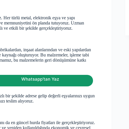
. Her türlü metal, elektronik eşya ve yapı
ni ve memnuniyetini ön planda tutuyoruz. Uzman
ve etkili bir şekilde gerçekleştiriyoruz.
abrikalardan, inşaat alanlarından ve eski yapılardan
r kaynağı oluşturuyor. Bu malzemeler, işleme tabi
 firmamız, bu malzemelerin geri dönüşümüne katkı
Whatsapp’tan Yaz
zlı bir şekilde adrese gelip değerli eşyalarınızı uygun
ızı teslim alıyoruz.
ı da en güncel hurda fiyatları ile gerçekleştiriyoruz.
 ve yeniden kullanıldığında ekonomik ve çevresel