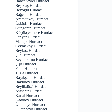
Bahçelievler Hurdacı
Beşiktaş Hurdacı
Beyoğlu Hurdacı
Bağcılar Hurdacı
Arnavutköy Hurdacı
Üsküdar Hurdacı
Güngören Hurdacı
Küçükçekmece Hurdacı
Sarıyer Hurdacı
Maltepe Hurdacı
Çekmeköy Hurdacı
Beykoz Hurdacı
Şile Hurdacı
Zeytinburnu Hurdacı
Şişli Hurdacı
Fatih Hurdacı
Tuzla Hurdacı
Başakşehir Hurdacı
Bakırköy Hurdacı
Beylikdüzü Hurdacı
Ataşehir Hurdacı
Kartal Hurdacı
Kadıköy Hurdacı
Ümraniye Hurdacı
Sultanbeyli Hurdacı