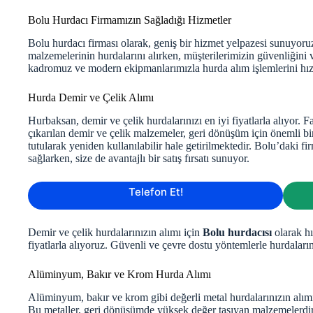
Bolu Hurdacı Firmamızın Sağladığı Hizmetler
Bolu hurdacı firması olarak, geniş bir hizmet yelpazesi sunuyoruz
malzemelerinin hurdalarını alırken, müşterilerimizin güvenliği
kadromuz ve modern ekipmanlarımızla hurda alım işlemlerini hızlı 
Hurda Demir ve Çelik Alımı
Hurbaksan, demir ve çelik hurdalarınızı en iyi fiyatlarla alıyor. F
çıkarılan demir ve çelik malzemeler, geri dönüşüm için önemli bi
tutularak yeniden kullanılabilir hale getirilmektedir. Bolu’daki
sağlarken, size de avantajlı bir satış fırsatı sunuyor.
Telefon Et!
Demir ve çelik hurdalarınızın alımı için
Bolu hurdacısı
olarak hı
fiyatlarla alıyoruz. Güvenli ve çevre dostu yöntemlerle hurdaların
Alüminyum, Bakır ve Krom Hurda Alımı
Alüminyum, bakır ve krom gibi değerli metal hurdalarınızın alımın
Bu metaller, geri dönüşümde yüksek değer taşıyan malzemelerdir