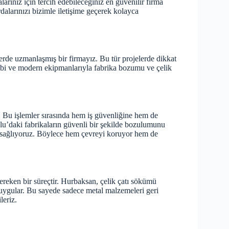
rınız için tercih edebileceğiniz en güvenilir firma
dalarınızı bizimle iletişime geçerek kolayca
rde uzmanlaşmış bir firmayız. Bu tür projelerde dikkat
ibi ve modern ekipmanlarıyla fabrika bozumu ve çelik
r. Bu işlemler sırasında hem iş güvenliğine hem de
olu’daki fabrikaların güvenli bir şekilde bozulumunu
 sağlıyoruz. Böylece hem çevreyi koruyor hem de
ereken bir süreçtir. Hurbaksan, çelik çatı sökümü
i uygular. Bu sayede sadece metal malzemeleri geri
leriz.