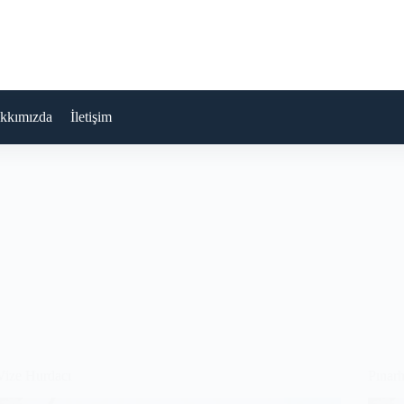
kkımızda
İletişim
Vize Hurdacı
Pınarh