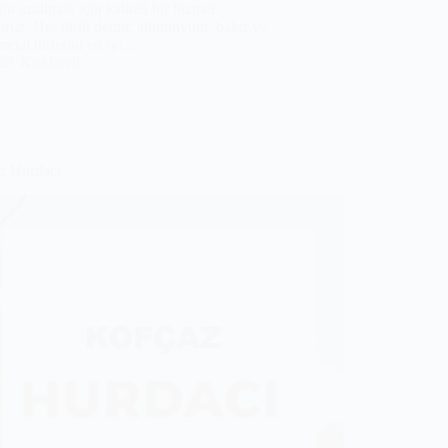
rini azaltmak için kaliteli bir hizmet
oruz. Her türlü demir, alüminyum, bakır ve
metal türlerini en iyi…
Kırklareli
z Hurdacı