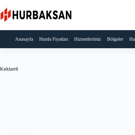
Skip
to
content
Anasayfa
Hurda Fiyatları
Hizmetlerimiz
Bölgeler
Ha
Kırklareli
Kırklareli Hurdacı