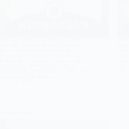
Lüleburgaz hurdacı olarak, bölgemizde hurda
Kofçaz
metal alımı konusunda güvenilir ve profesyonel
metal 
hizmet sunmaktayız. Metal hurdanın geri
Uzman 
dönüşümü hem çevreye katkıda bulunurken hem
toplan
de ekonomik açıdan önemli fırsatlar yaratmaktadır.
için 
Firmamız, farklı türdeki metallerin alımını
bireys
gerçekleştirerek, bu materyallerin yeniden işlenip
hizmet
ekonomiye kazandırılmasına…
Kırklareli
Babaeski Hurdacı