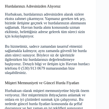
Hurdalarınızı Adresinizden Alıyoruz
Hurbaksan, hurdalarınızı adresinizden alarak sizlere
ekstra zahmet çıkarmıyor. Yapmanız gereken tek şey,
bizimle iletişime geçmek ve hurdalarınızın alınmasını
sağlamak. Havran hurda alımı konusunda uzman
ekibimiz, belirttiğiniz adrese gelerek tüm süreci sizin
için kolaylaştırıyor.
Bu hizmetimiz, sadece zamandan tasarruf etmenizi
sağlamakla kalmıyor, aynı zamanda güvenli bir hurda
alım süreci sunuyor. Böylece siz de işlerinizle
ilgilenirken biz hurdalarınızı değerlendirmeye
başlıyoruz. Detaylı bilgi ve iletişim için Havran hurdacı
telefonu 0 (530) 913 0679 numarasından bize
ulaşabilirsiniz.
Müşteri Memnuniyeti ve Güncel Hurda Fiyatları
Hurbaksan olarak müşteri memnuniyetine büyük önem
veriyoruz. Her müşterimizin ihtiyaçlarını anlamak ve
onlara en iyi çözümleri sunmak için çalışıyoruz. Bu
nedenle güncel hurda fiyatları konusunda da şeffaf
davranıyor ve her zaman en iyi teklifleri sunuyoruz.