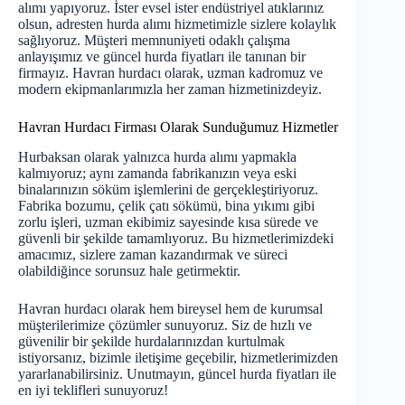
alımı yapıyoruz. İster evsel ister endüstriyel atıklarınız
olsun, adresten hurda alımı hizmetimizle sizlere kolaylık
sağlıyoruz. Müşteri memnuniyeti odaklı çalışma
anlayışımız ve güncel hurda fiyatları ile tanınan bir
firmayız. Havran hurdacı olarak, uzman kadromuz ve
modern ekipmanlarımızla her zaman hizmetinizdeyiz.
Havran Hurdacı Firması Olarak Sunduğumuz Hizmetler
Hurbaksan olarak yalnızca hurda alımı yapmakla
kalmıyoruz; aynı zamanda fabrikanızın veya eski
binalarınızın söküm işlemlerini de gerçekleştiriyoruz.
Fabrika bozumu, çelik çatı sökümü, bina yıkımı gibi
zorlu işleri, uzman ekibimiz sayesinde kısa sürede ve
güvenli bir şekilde tamamlıyoruz. Bu hizmetlerimizdeki
amacımız, sizlere zaman kazandırmak ve süreci
olabildiğince sorun­suz hale getirmektir.
Havran hurdacı olarak hem bireysel hem de kurumsal
müşterilerimize çözümler sunuyoruz. Siz de hızlı ve
güvenilir bir şekilde hurdalarınızdan kurtulmak
istiyorsanız, bizimle iletişime geçebilir, hizmetlerimizden
yararlanabilirsiniz. Unutmayın, güncel hurda fiyatları ile
en iyi teklifleri sunuyoruz!