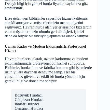
Detaylı bilgi için
güncel hurda fiyatları
sayfamıza göz
atabilirsiniz.
Bize gelen geri bildirimler sayesinde hizmet kalitemizi
sürekli artırıyor ve müşterilerimizin memnuniyetini
sağlıyoruz. Havran hurda alan yerler arasında bizi tercih
eden müşterilerimizin olumlu geri dönüşleri, işimizi
daha da büyük bir tutkuyla yapmamıza olanak tanıyor.
Uzman Kadro ve Modern Ekipmanlarla Profesyonel
Hizmet
Havran hurdacısı olarak, uzman kadromuz ve modern
ekipmanlarımızla profesyonel bir hizmet sunuyoruz.
Ekibimiz, hurda alımı ve fabrika bozumu gibi işlemlerde
uzun yıllara dayanan deneyime sahip. Her bir
çalışanımız, güvenli ve etkili bir hurda yönetimi için
gerekli bilgi ve donanıma sahiptir.
Bozüyük Hurdacı
Gölpazarı Hurdacı
İnhisar Hurdacı
Osmaneli Hurdacı