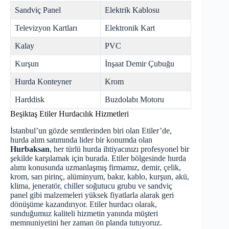
Sandviç Panel
Elektrik Kablosu
Televizyon Kartları
Elektronik Kart
Kalay
PVC
Kurşun
İnşaat Demir Çubuğu
Hurda Konteyner
Krom
Harddisk
Buzdolabı Motoru
Beşiktaş Etiler Hurdacılık Hizmetleri
İstanbul’un gözde semtlerinden biri olan Etiler’de,
hurda alım satımında lider bir konumda olan
Hurbaksan
, her türlü hurda ihtiyacınızı profesyonel bir
şekilde karşılamak için burada. Etiler bölgesinde hurda
alımı konusunda uzmanlaşmış firmamız, demir, çelik,
krom, sarı pirinç, alüminyum, bakır, kablo, kurşun, akü,
klima, jeneratör, chiller soğutucu grubu ve sandviç
panel gibi malzemeleri yüksek fiyatlarla alarak geri
dönüşüme kazandırıyor. Etiler hurdacı olarak,
sunduğumuz kaliteli hizmetin yanında müşteri
memnuniyetini her zaman ön planda tutuyoruz.