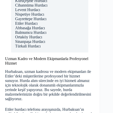
Kuruçeşme Hurdacı
Cihannüma Hurdacı
Levent Hurdacı
Nispetiye Hurdacı
Gayrettepe Hurdacı
Etiler Hurdacı
Abbasağa Hurdacı
Balmumcu Hurdacı
Ortaköy Hurdacı
Sinanpaşa Hurdacı
Türkali Hurdacı
Uzman Kadro ve Modern Ekipmanlarla Profesyonel
Hizmet
Hurbaksan, uzman kadrosu ve modern ekipmanları ile
Etiler’deki müşterilerine profesyonel bir hizmet
sunuyor. Hurda alım sürecinde en iyi hizmeti almanız
için teknolojik olarak donanımlı ekipmanlarımızla
yerinde keşif yapıyoruz. Bu sayede, hurda
malzemelerinizin doğru bir şekilde değerlendirilmesini
sağlıyoruz.
Etiler hurdacı telefonu arayışınızda, Hurbaksan’ın