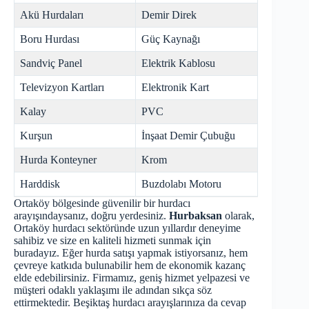
Akü Hurdaları
Demir Direk
Boru Hurdası
Güç Kaynağı
Sandviç Panel
Elektrik Kablosu
Televizyon Kartları
Elektronik Kart
Kalay
PVC
Kurşun
İnşaat Demir Çubuğu
Hurda Konteyner
Krom
Harddisk
Buzdolabı Motoru
Ortaköy bölgesinde güvenilir bir hurdacı
arayışındaysanız, doğru yerdesiniz.
Hurbaksan
olarak,
Ortaköy hurdacı sektöründe uzun yıllardır deneyime
sahibiz ve size en kaliteli hizmeti sunmak için
buradayız. Eğer hurda satışı yapmak istiyorsanız, hem
çevreye katkıda bulunabilir hem de ekonomik kazanç
elde edebilirsiniz. Firmamız, geniş hizmet yelpazesi ve
müşteri odaklı yaklaşımı ile adından sıkça söz
ettirmektedir.
Beşiktaş hurdacı
arayışlarınıza da cevap