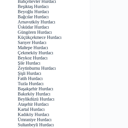
Bahçelievler Hurdacı
Beşiktaş Hurdacı
Beyoğlu Hurdacı
Bağcılar Hurdacı
Arnavutköy Hurdacı
Üsküdar Hurdacı
Güngören Hurdacı
Küçükçekmece Hurdacı
Sarıyer Hurdacı
Maltepe Hurdacı
Çekmeköy Hurdacı
Beykoz Hurdacı
Şile Hurdacı
Zeytinburnu Hurdacı
Şişli Hurdacı
Fatih Hurdacı
Tuzla Hurdacı
Başakşehir Hurdacı
Bakırköy Hurdacı
Beylikdüzü Hurdacı
Ataşehir Hurdacı
Kartal Hurdacı
Kadıköy Hurdacı
Ümraniye Hurdacı
Sultanbeyli Hurdacı