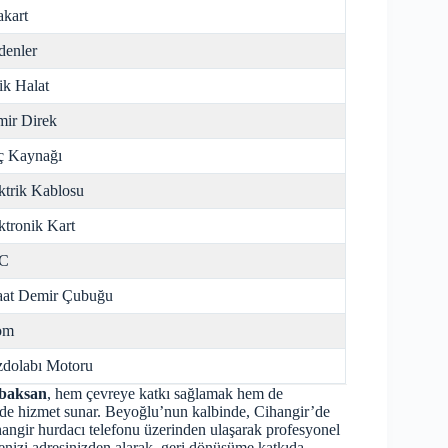
kart
enler
ik Halat
ir Direk
ç Kaynağı
ktrik Kablosu
ktronik Kart
C
aat Demir Çubuğu
om
dolabı Motoru
baksan
, hem çevreye katkı sağlamak hem de
zede hizmet sunar. Beyoğlu’nun kalbinde, Cihangir’de
angir hurdacı telefonu üzerinden ulaşarak profesyonel
enizi adresinizden alarak, geri dönüşüme katkıda