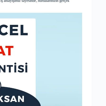
 iş anlayışımız sayesinde, hurdalarınızın gerçek