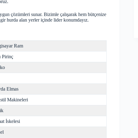
oruz.
 uygun çözümleri sunar. Bizimle çalışarak hem bütçenize
ngir
hurda
alan yerler içinde lider konumdayız.
gisayar Ram
ı Pirinç
nko
da Elmas
stil Makineleri
ik
aat İskelesi
el