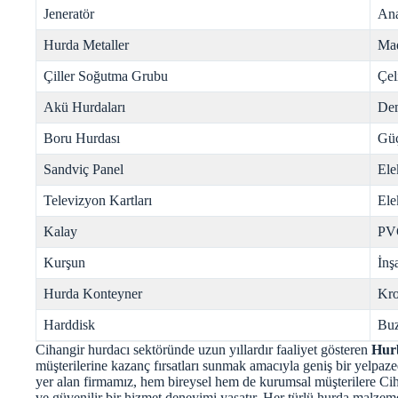
Jeneratör
Ana
Hurda Metaller
Mad
Çiller Soğutma Grubu
Çel
Akü Hurdaları
Dem
Boru Hurdası
Gü
Sandviç Panel
Ele
Televizyon Kartları
Ele
Kalay
PV
Kurşun
İnş
Hurda Konteyner
Kr
Harddisk
Buz
Cihangir hurdacı sektöründe uzun yıllardır faaliyet gösteren
Hur
müşterilerine kazanç fırsatları sunmak amacıyla geniş bir yelpa
yer alan firmamız, hem bireysel hem de kurumsal müşterilere Cih
ve güvenilir bir hizmet deneyimi yaşatır. Her türlü hurda malzem