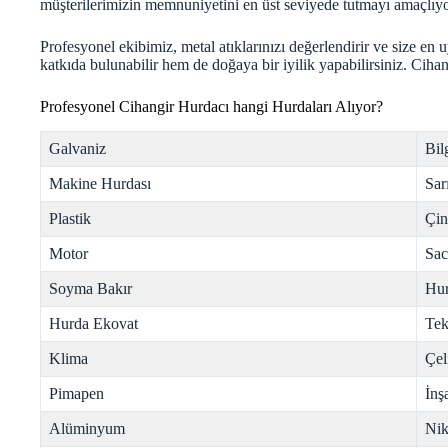
müşterilerimizin memnuniyetini en üst seviyede tutmayı amaçlıy
Profesyonel ekibimiz, metal atıklarınızı değerlendirir ve size en
katkıda bulunabilir hem de doğaya bir iyilik yapabilirsiniz. Ciha
Profesyonel Cihangir Hurdacı hangi Hurdaları Alıyor?
Galvaniz
Bil
Makine Hurdası
Sar
Plastik
Çi
Motor
Sac
Soyma Bakır
Hur
Hurda Ekovat
Tek
Klima
Çel
Pimapen
İnş
Alüminyum
Nik