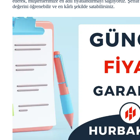
ederek, müşterilerimize en adil fiyatlandırmayı sağlıyoruz. Şeffaf
değerini öğrenebilir ve en kârlı şekilde satabilirsiniz.