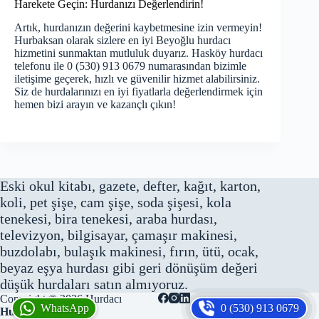
Harekete Geçin: Hurdanızı Değerlendirin!
Artık, hurdanızın değerini kaybetmesine izin vermeyin!
Hurbaksan olarak sizlere en iyi
Beyoğlu hurdacı
hizmetini sunmaktan mutluluk duyarız. Hasköy hurdacı
telefonu ile 0 (530) 913 0679 numarasından bizimle
iletişime geçerek, hızlı ve güvenilir hizmet alabilirsiniz.
Siz de hurdalarınızı en iyi fiyatlarla değerlendirmek için
hemen bizi arayın ve kazançlı çıkın!
Eski okul kitabı, gazete, defter, kağıt, karton,
koli, pet şişe, cam şişe, soda şişesi, kola
tenekesi, bira tenekesi, araba hurdası,
televizyon, bilgisayar, çamaşır makinesi,
buzdolabı, bulaşık makinesi, fırın, ütü, ocak,
beyaz eşya hurdası gibi geri dönüşüm değeri
düşük hurdaları satın almıyoruz.
Copyright © 2026
Hurdacı
WhatsApp
0 (530) 913 0679
Hurbaksan Hurda