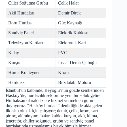
Çiller Soğutma Grubu
Çelik Halat
Akü Hurdaları
Demir Direk
Boru Hurdası
Güç Kaynağı
Sandviç Panel
Elektrik Kablosu
Televizyon Kartları
Elektronik Kart
Kalay
PVC
Kurşun
İnşaat Demir Çubuğu
Hurda Konteyner
Krom
Harddisk
Buzdolabı Motoru
İstanbul’un kalbinde, Beyoğlu’nun gözde semtlerinden
Hasköy’de, hurdacılık sektörüne yeni bir soluk getiren
Hurbaksan olarak sizlere hizmet vermekten gurur
duyuyoruz. “Hasköy hurdacı” denildiğinde akla gelen
ilk isim olmak için çalışıyor; demir, çelik, krom, sarı
pirinç, alüminyum, bakır, kablo, kurşun, akü, klima,
jeneratör, chiller soğutucu grubu ve sandviç panel
hurdalarında uzmanlaşmış bir ekibimizle hizmet