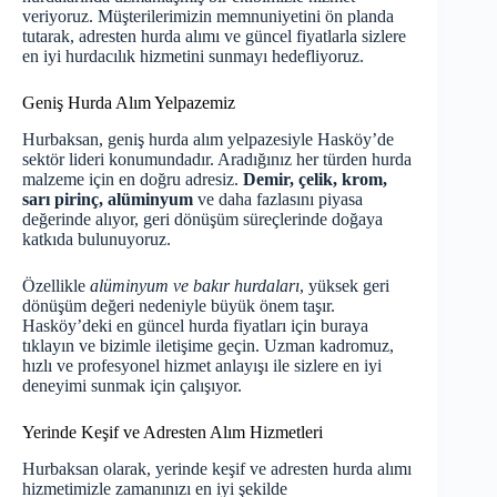
veriyoruz. Müşterilerimizin memnuniyetini ön planda
tutarak, adresten hurda alımı ve güncel fiyatlarla sizlere
en iyi hurdacılık hizmetini sunmayı hedefliyoruz.
Geniş Hurda Alım Yelpazemiz
Hurbaksan, geniş hurda alım yelpazesiyle Hasköy’de
sektör lideri konumundadır. Aradığınız her türden hurda
malzeme için en doğru adresiz.
Demir, çelik, krom,
sarı pirinç, alüminyum
ve daha fazlasını piyasa
değerinde alıyor, geri dönüşüm süreçlerinde doğaya
katkıda bulunuyoruz.
Özellikle
alüminyum ve bakır hurdaları
, yüksek geri
dönüşüm değeri nedeniyle büyük önem taşır.
Hasköy’deki en güncel hurda fiyatları için
buraya
tıklayın
ve bizimle iletişime geçin. Uzman kadromuz,
hızlı ve profesyonel hizmet anlayışı ile sizlere en iyi
deneyimi sunmak için çalışıyor.
Yerinde Keşif ve Adresten Alım Hizmetleri
Hurbaksan olarak, yerinde keşif ve adresten hurda alımı
hizmetimizle zamanınızı en iyi şekilde