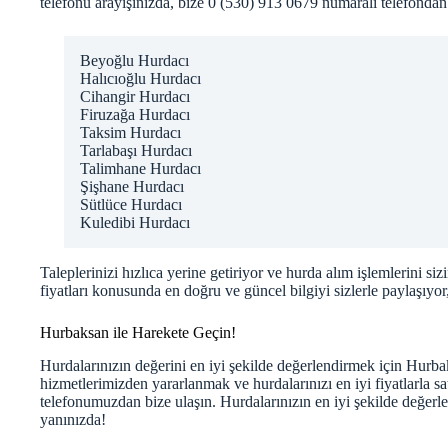
telefonu arayışınızda, bize 0 (530) 913 0679 numaralı telefondan 
Beyoğlu Hurdacı
Halıcıoğlu Hurdacı
Cihangir Hurdacı
Firuzağa Hurdacı
Taksim Hurdacı
Tarlabaşı Hurdacı
Talimhane Hurdacı
Şişhane Hurdacı
Sütlüce Hurdacı
Kuledibi Hurdacı
Taleplerinizi hızlıca yerine getiriyor ve hurda alım işlemlerini s
fiyatları konusunda en doğru ve güncel bilgiyi sizlerle paylaşıyor
Hurbaksan ile Harekete Geçin!
Hurdalarınızın değerini en iyi şekilde değerlendirmek için Hurba
hizmetlerimizden yararlanmak ve hurdalarınızı en iyi fiyatlarla
telefonumuzdan bize ulaşın. Hurdalarınızın en iyi şekilde değerlen
yanınızda!