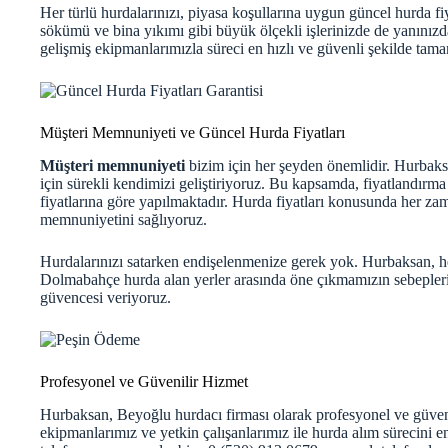
Her türlü hurdalarınızı, piyasa koşullarına uygun
güncel hurda fiy
sökümü ve bina yıkımı gibi büyük ölçekli işlerinizde de yanınızd
gelişmiş ekipmanlarımızla süreci en hızlı ve güvenli şekilde tam
Müşteri Memnuniyeti ve Güncel Hurda Fiyatları
Müşteri memnuniyeti
bizim için her şeyden önemlidir. Hurbaksa
için sürekli kendimizi geliştiriyoruz. Bu kapsamda, fiyatlandırm
fiyatlarına göre yapılmaktadır.
Hurda fiyatları
konusunda her zaman
memnuniyetini sağlıyoruz.
Hurdalarınızı satarken endişelenmenize gerek yok. Hurbaksan, he
Dolmabahçe hurda alan yerler arasında öne çıkmamızın sebepler
güvencesi veriyoruz.
Profesyonel ve Güvenilir Hizmet
Hurbaksan,
Beyoğlu hurdacı
firması olarak profesyonel ve güve
ekipmanlarımız ve yetkin çalışanlarımız ile hurda alım sürecini