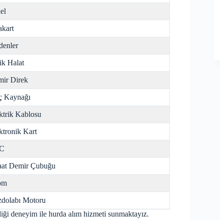
el
kart
enler
ik Halat
ir Direk
ç Kaynağı
ktrik Kablosu
ktronik Kart
C
aat Demir Çubuğu
om
dolabı Motoru
iği deneyim ile hurda alım hizmeti sunmaktayız.