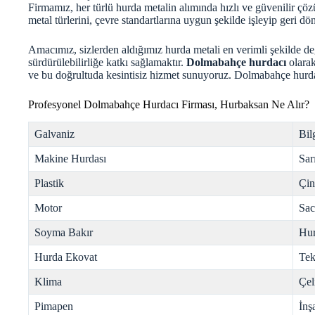
Firmamız, her türlü hurda metalin alımında hızlı ve güvenilir çö
metal türlerini, çevre standartlarına uygun şekilde işleyip geri d
Amacımız, sizlerden aldığımız hurda metali en verimli şekilde 
sürdürülebilirliğe katkı sağlamaktır.
Dolmabahçe hurdacı
olarak
ve bu doğrultuda kesintisiz hizmet sunuyoruz. Dolmabahçe
hurd
Profesyonel Dolmabahçe Hurdacı Firması, Hurbaksan Ne Alır?
Galvaniz
Bil
Makine Hurdası
Sar
Plastik
Çi
Motor
Sac
Soyma Bakır
Hur
Hurda Ekovat
Tek
Klima
Çel
Pimapen
İnş