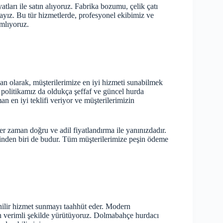
atları
ile satın alıyoruz. Fabrika bozumu, çelik çatı
ayız. Bu tür hizmetlerde, profesyonel ekibimiz ve
amlıyoruz.
n olarak, müşterilerimize en iyi hizmeti sunabilmek
a politikamız da oldukça şeffaf ve güncel hurda
 en iyi teklifi veriyor ve müşterilerimizin
r zaman doğru ve adil fiyatlandırma ile yanınızdadır.
inden biri de budur. Tüm müşterilerimize peşin ödeme
nilir hizmet sunmayı taahhüt eder. Modern
 en verimli şekilde yürütüyoruz. Dolmabahçe hurdacı