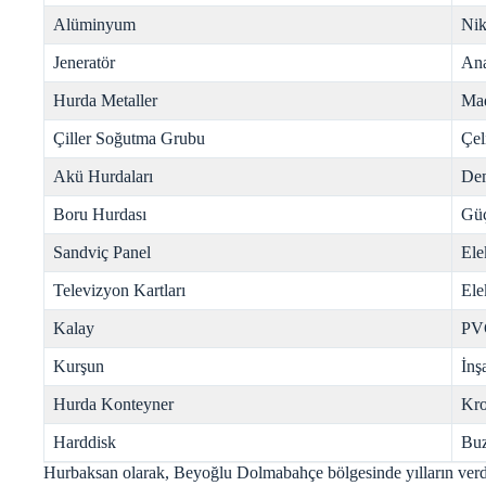
Alüminyum
Nik
Jeneratör
Ana
Hurda Metaller
Mad
Çiller Soğutma Grubu
Çel
Akü Hurdaları
Dem
Boru Hurdası
Gü
Sandviç Panel
Ele
Televizyon Kartları
Ele
Kalay
PV
Kurşun
İnş
Hurda Konteyner
Kr
Harddisk
Buz
Hurbaksan olarak, Beyoğlu Dolmabahçe bölgesinde yılların verd