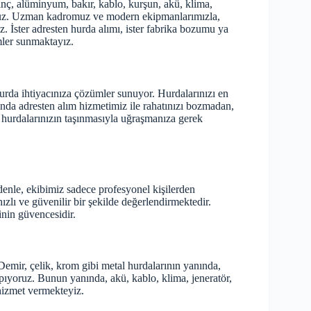
rinç, alüminyum, bakır, kablo, kurşun, akü, klima,
yoruz. Uzman kadromuz ve modern ekipmanlarımızla,
uz. İster adresten hurda alımı, ister fabrika bozumu ya
mler sunmaktayız.
urda ihtiyacınıza çözümler sunuyor. Hurdalarınızı en
ımında adresten alım hizmetimiz ile rahatınızı bozmadan,
 hurdalarınızın taşınmasıyla uğraşmanıza gerek
enle, ekibimiz sadece profesyonel kişilerden
ızlı ve güvenilir bir şekilde değerlendirmektedir.
inin güvencesidir.
 Demir, çelik, krom gibi metal hurdalarının yanında,
yapıyoruz. Bunun yanında, akü, kablo, klima, jeneratör,
hizmet vermekteyiz.