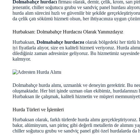
Dolmabahçe hurdacı
firması olarak, demir, çelik, krom, sarı pi
jeneratör, chiller soğutucu grubu ve sandviç panel hurdası alı
hurda alım sürecini hızlı ve güvenilir bir şekilde gerçekleştiriyor
da çelik çatı sökümü hizmeti olsun, her ihtiyacınıza uygun çözü
Hurbaksan: Dolmabahçe Hurdacısı Olarak Yanınızdayız
Hurbaksan,
Dolmabahçe hurdacısı
olarak bölgedeki her türlü h
iyi fiyatlarla alıyor, size en kaliteli hizmeti veriyoruz. Hurda al
dilediğiniz zaman adresinize geliyoruz. Bu hizmetimiz sayesinde
kalmıyor.
Dolmabahçe hurda alımı, uzmanlık ve deneyim gerektirir. Bu ned
oluşmaktadır. Her biri işinde uzman olan ekibimiz, hurdalarınızı h
Hurbaksan ile çalışmak, kaliteli hizmetin ve müşteri memnuniyet
Hurda Türleri ve İşlemleri
Hurbaksan olarak, farklı türlerde hurda alımı gerçekleştiriyoruz.
bakır, alüminyum, sarı pirinç gibi değerli metallerin de alımını 
chiller soğutucu grubu ve sandviç panel gibi özel hurdalarda da 