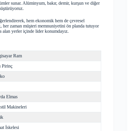
zümler sunar. Alüminyum, bakır, demir, kurşun ve diğer
önüştürüyoruz.
değerlendirerek, hem ekonomik hem de çevresel
, her zaman müşteri memnuniyetini ön planda tutuyor
a
alan yerler içinde lider konumdayız.
gisayar Ram
ı Pirinç
nko
da Elmas
stil Makineleri
ik
aat İskelesi