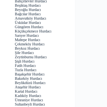
Bahçelievler Hurdacı
Beşiktaş Hurdacı
Beyoğlu Hurdacı
Bağcılar Hurdacı
Arnavutköy Hurdacı
Üsküdar Hurdacı
Güngören Hurdacı
Küçükçekmece Hurdacı
Sarıyer Hurdacı
Maltepe Hurdacı
Çekmeköy Hurdacı
Beykoz Hurdacı
Şile Hurdacı
Zeytinburnu Hurdacı
Şişli Hurdacı
Fatih Hurdacı
Tuzla Hurdacı
Başakşehir Hurdacı
Bakırköy Hurdacı
Beylikdüzü Hurdacı
Ataşehir Hurdacı
Kartal Hurdacı
Kadıköy Hurdacı
Ümraniye Hurdacı
Sultanbeyli Hurdacı