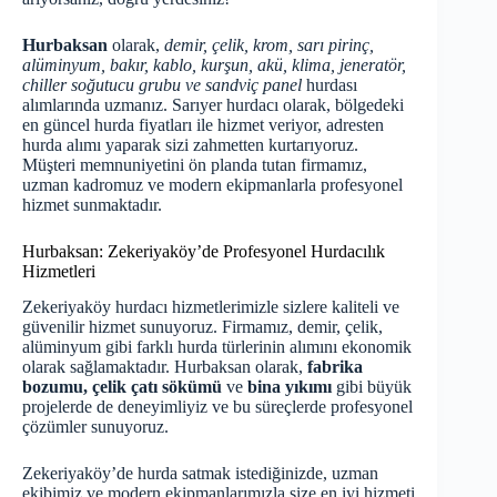
Hurbaksan
olarak,
demir, çelik, krom, sarı pirinç,
alüminyum, bakır, kablo, kurşun, akü, klima, jeneratör,
chiller soğutucu grubu ve sandviç panel
hurdası
alımlarında uzmanız.
Sarıyer hurdacı
olarak, bölgedeki
en güncel hurda fiyatları ile hizmet veriyor, adresten
hurda alımı yaparak sizi zahmetten kurtarıyoruz.
Müşteri memnuniyetini ön planda tutan firmamız,
uzman kadromuz ve modern ekipmanlarla profesyonel
hizmet sunmaktadır.
Hurbaksan: Zekeriyaköy’de Profesyonel Hurdacılık
Hizmetleri
Zekeriyaköy hurdacı hizmetlerimizle sizlere kaliteli ve
güvenilir hizmet sunuyoruz. Firmamız, demir, çelik,
alüminyum gibi farklı hurda türlerinin alımını ekonomik
olarak sağlamaktadır. Hurbaksan olarak,
fabrika
bozumu, çelik çatı sökümü
ve
bina yıkımı
gibi büyük
projelerde de deneyimliyiz ve bu süreçlerde profesyonel
çözümler sunuyoruz.
Zekeriyaköy’de hurda satmak istediğinizde, uzman
ekibimiz ve modern ekipmanlarımızla size en iyi hizmeti