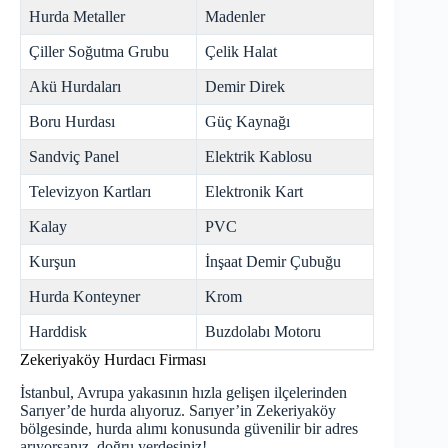
Hurda Metaller
Madenler
Çiller Soğutma Grubu
Çelik Halat
Akü Hurdaları
Demir Direk
Boru Hurdası
Güç Kaynağı
Sandviç Panel
Elektrik Kablosu
Televizyon Kartları
Elektronik Kart
Kalay
PVC
Kurşun
İnşaat Demir Çubuğu
Hurda Konteyner
Krom
Harddisk
Buzdolabı Motoru
Zekeriyaköy Hurdacı Firması
İstanbul, Avrupa yakasının hızla gelişen ilçelerinden
Sarıyer’de hurda alıyoruz. Sarıyer’in Zekeriyaköy
bölgesinde, hurda alımı konusunda güvenilir bir adres
arıyorsanız, doğru yerdesiniz!