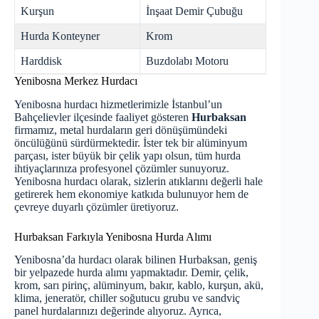
Kurşun
İnşaat Demir Çubuğu
Hurda Konteyner
Krom
Harddisk
Buzdolabı Motoru
Yenibosna Merkez Hurdacı
Yenibosna hurdacı hizmetlerimizle İstanbul’un
Bahçelievler ilçesinde faaliyet gösteren
Hurbaksan
firmamız, metal hurdaların geri dönüşümündeki
öncülüğünü sürdürmektedir. İster tek bir alüminyum
parçası, ister büyük bir çelik yapı olsun, tüm hurda
ihtiyaçlarınıza profesyonel çözümler sunuyoruz.
Yenibosna hurdacı olarak, sizlerin atıklarını değerli hale
getirerek hem ekonomiye katkıda bulunuyor hem de
çevreye duyarlı çözümler üretiyoruz.
Hurbaksan Farkıyla Yenibosna Hurda Alımı
Yenibosna’da hurdacı olarak bilinen Hurbaksan, geniş
bir yelpazede hurda alımı yapmaktadır. Demir, çelik,
krom, sarı pirinç, alüminyum, bakır, kablo, kurşun, akü,
klima, jeneratör, chiller soğutucu grubu ve sandviç
panel hurdalarınızı değerinde alıyoruz. Ayrıca,