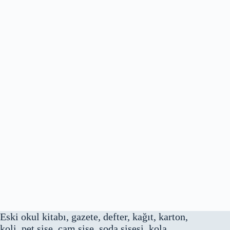
Eski okul kitabı, gazete, defter, kağıt, karton,
koli, pet şişe, cam şişe, soda şişesi, kola