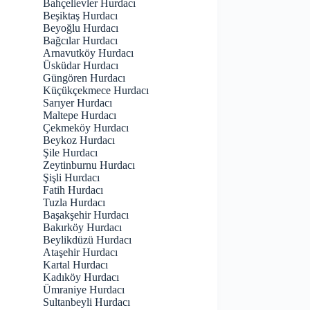
Bahçelievler Hurdacı
Beşiktaş Hurdacı
Beyoğlu Hurdacı
Bağcılar Hurdacı
Arnavutköy Hurdacı
Üsküdar Hurdacı
Güngören Hurdacı
Küçükçekmece Hurdacı
Sarıyer Hurdacı
Maltepe Hurdacı
Çekmeköy Hurdacı
Beykoz Hurdacı
Şile Hurdacı
Zeytinburnu Hurdacı
Şişli Hurdacı
Fatih Hurdacı
Tuzla Hurdacı
Başakşehir Hurdacı
Bakırköy Hurdacı
Beylikdüzü Hurdacı
Ataşehir Hurdacı
Kartal Hurdacı
Kadıköy Hurdacı
Ümraniye Hurdacı
Sultanbeyli Hurdacı