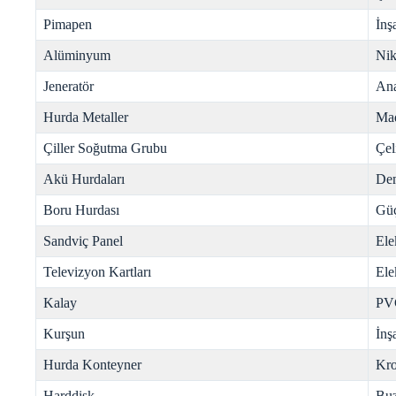
Pimapen
İnş
Alüminyum
Nik
Jeneratör
Ana
Hurda Metaller
Mad
Çiller Soğutma Grubu
Çel
Akü Hurdaları
Dem
Boru Hurdası
Gü
Sandviç Panel
Ele
Televizyon Kartları
Ele
Kalay
PV
Kurşun
İnş
Hurda Konteyner
Kr
Harddisk
Buz