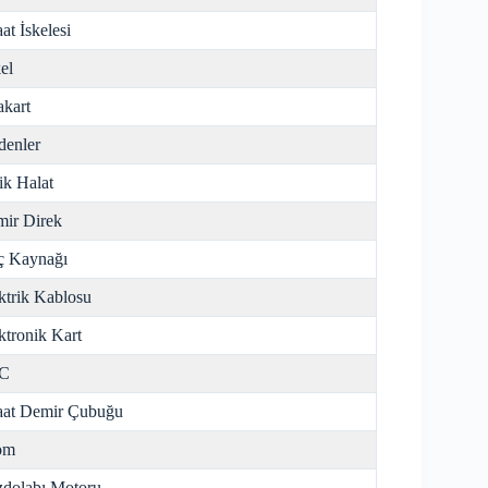
aat İskelesi
el
kart
enler
ik Halat
ir Direk
ç Kaynağı
ktrik Kablosu
ktronik Kart
C
aat Demir Çubuğu
om
dolabı Motoru