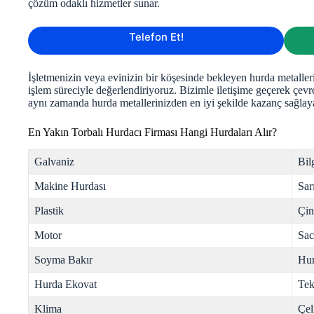
çözüm odaklı hizmetler sunar.
Telefon Et!
İşletmenizin veya evinizin bir köşesinde bekleyen hurda metallerin
işlem süreciyle değerlendiriyoruz. Bizimle iletişime geçerek çevr
aynı zamanda hurda metallerinizden en iyi şekilde kazanç sağlaya
En Yakın Torbalı Hurdacı Firması Hangi Hurdaları Alır?
Galvaniz
Bil
Makine Hurdası
Sar
Plastik
Çi
Motor
Sac
Soyma Bakır
Hur
Hurda Ekovat
Tek
Klima
Çel