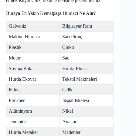
etmek istiyorsanız, bizimle iletişime geçebilirsiniz.
Buraya En Yakın Kemalpaşa Hurdacı Ne Alır?
Galvaniz
Bilgisayar Ram
Makine Hurdası
Sarı Pirinç
Plastik
Çinko
Motor
Sac
Soyma Bakır
Hurda Elmas
Hurda Ekovat
Tekstil Makineleri
Klima
Çelik
Pimapen
İnşaat İskelesi
Alüminyum
Nikel
Jeneratör
Anakart
Hurda Metaller
Madenler