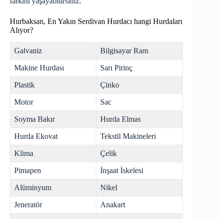
farkını yaşayabilirsiniz.
Hurbaksan, En Yakın Serdivan Hurdacı hangi Hurdaları
Alıyor?
Galvaniz
Bilgisayar Ram
Makine Hurdası
Sarı Pirinç
Plastik
Çinko
Motor
Sac
Soyma Bakır
Hurda Elmas
Hurda Ekovat
Tekstil Makineleri
Klima
Çelik
Pimapen
İnşaat İskelesi
Alüminyum
Nikel
Jeneratör
Anakart