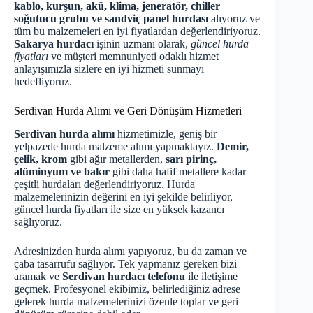
kablo, kurşun, akü, klima, jeneratör, chiller
soğutucu grubu ve sandviç panel hurdası
alıyoruz ve
tüm bu malzemeleri en iyi fiyatlardan değerlendiriyoruz.
Sakarya hurdacı
işinin uzmanı olarak,
güncel hurda
fiyatları
ve müşteri memnuniyeti odaklı hizmet
anlayışımızla sizlere en iyi hizmeti sunmayı
hedefliyoruz.
Serdivan Hurda Alımı ve Geri Dönüşüm Hizmetleri
Serdivan hurda alımı
hizmetimizle, geniş bir
yelpazede hurda malzeme alımı yapmaktayız.
Demir,
çelik, krom
gibi ağır metallerden,
sarı pirinç,
alüminyum ve bakır
gibi daha hafif metallere kadar
çeşitli hurdaları değerlendiriyoruz. Hurda
malzemelerinizin değerini en iyi şekilde belirliyor,
güncel hurda fiyatları
ile size en yüksek kazancı
sağlıyoruz.
Adresinizden hurda alımı yapıyoruz, bu da zaman ve
çaba tasarrufu sağlıyor. Tek yapmanız gereken bizi
aramak ve
Serdivan hurdacı telefonu
ile iletişime
geçmek. Profesyonel ekibimiz, belirlediğiniz adrese
gelerek hurda malzemelerinizi özenle toplar ve geri