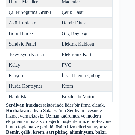
Hurda Metaller
Madenler
Çiller Soğutma Grubu
Çelik Halat
Akü Hurdaları
Demir Direk
Boru Hurdası
Güç Kaynağı
Sandviç Panel
Elektrik Kablosu
Televizyon Kartları
Elektronik Kart
Kalay
PVC
Kurşun
İnşaat Demir Çubuğu
Hurda Konteyner
Krom
Harddisk
Buzdolabı Motoru
Serdivan hurdacı
sektöründe lider bir firma olarak,
Hurbaksan
adıyla Sakarya’nın Serdivan ilçesinde
hizmet vermekteyiz. Uzman kadromuz ve modern
ekipmanlarımızla siz değerli müşterilerimize profesyonel
hurda toplama ve geri dönüşüm hizmetleri sunuyoruz.
Demir, çelik, krom, sarı pirinç, alüminyum, bakır,