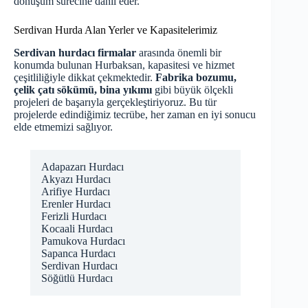
dönüşüm sürecine dahil eder.
Serdivan Hurda Alan Yerler ve Kapasitelerimiz
Serdivan hurdacı firmalar
arasında önemli bir
konumda bulunan Hurbaksan, kapasitesi ve hizmet
çeşitliliğiyle dikkat çekmektedir.
Fabrika bozumu,
çelik çatı sökümü, bina yıkımı
gibi büyük ölçekli
projeleri de başarıyla gerçekleştiriyoruz. Bu tür
projelerde edindiğimiz tecrübe, her zaman en iyi sonucu
elde etmemizi sağlıyor.
Adapazarı Hurdacı
Akyazı Hurdacı
Arifiye Hurdacı
Erenler Hurdacı
Ferizli Hurdacı
Kocaali Hurdacı
Pamukova Hurdacı
Sapanca Hurdacı
Serdivan Hurdacı
Söğütlü Hurdacı