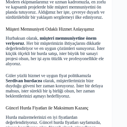
Modern ekipmanlarımız ve uzman kadromuzla, en zorlu
ve kapsamlı projelerde bile müşteri memnuniyetini ön
planda tutuyoruz. Aldığımız her işte, çevreye duyarlı ve
sürdürülebilir bir yaklaşım sergilemeyi ilke ediniyoruz.
Müşteri Memnuniyeti Odaklı Hizmet Anlayışımız
Hurbaksan olarak,
müşteri memnuniyetine önem
veriyoruz
. Her bir müşterimizin ihtiyaçlarını dikkatle
değerlendiriyor ve en uygun çözümleri sunuyoruz. İster
küçük ölçekli bir hurda satışı, ister büyük bir sanayi
projesi olsun, her işi aynı titizlik ve profesyonellikle ele
alıyoruz.
Güler yüzlü hizmet ve uygun fiyat politikamızla
Serdivan hurdacısı
olarak, müşterilerimizin bize
duyduğu güveni her zaman koruyoruz. İster bir defaya
mahsus, ister sürekli bir iş birliği olsun, her zaman
beklentilerinizi aşmayı hedefliyoruz.
Güncel Hurda Fiyatları ile Maksimum Kazanç
Hurda malzemelerinizi en iyi fiyatlardan
değerlendiriyoruz.
Güncel hurda fiyatları
sayfamızda,